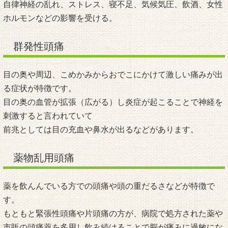
自律神経の乱れ、ストレス、寝不足、気候気圧、飲酒、女性
ホルモンなどの影響を受ける。
群発性頭痛
目の奥や周辺、こめかみからおでこにかけて激しい痛みが出
る症状が特徴です。
目の奥の血管が拡張（広がる）し炎症が起こることで神経を
刺激すると言われていて
前兆としては目の充血や鼻水が出るなどがあります。
薬物乱用頭痛
薬を飲んんでいる方での頭痛や頭の重だるさなどが特徴で
す。
もともと緊張性頭痛や片頭痛の方が、病院で処方された薬や
市販の頭痛薬を多用し飲み続けることで脳が痛みに過敏にな