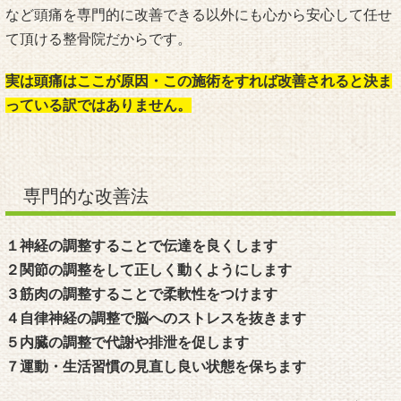
など頭痛を専門的に改善できる以外にも心から安心して任せ
て頂ける整骨院だからです。
実は頭痛はここが原因・この施術をすれば改善されると決ま
っている訳ではありません。
専門的な改善法
１神経の調整することで伝達を良くします
２関節の調整をして正しく動くようにします
３筋肉の調整することで柔軟性をつけます
４自律神経の調整で脳へのストレスを抜きます
５内臓の調整で代謝や排泄を促します
７運動・生活習慣の見直し良い状態を保ちます