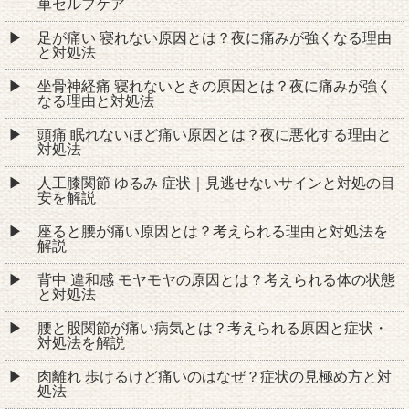
単セルフケア
足が痛い 寝れない原因とは？夜に痛みが強くなる理由
と対処法
坐骨神経痛 寝れないときの原因とは？夜に痛みが強く
なる理由と対処法
頭痛 眠れないほど痛い原因とは？夜に悪化する理由と
対処法
人工膝関節 ゆるみ 症状｜見逃せないサインと対処の目
安を解説
座ると腰が痛い原因とは？考えられる理由と対処法を
解説
背中 違和感 モヤモヤの原因とは？考えられる体の状態
と対処法
腰と股関節が痛い病気とは？考えられる原因と症状・
対処法を解説
肉離れ 歩けるけど痛いのはなぜ？症状の見極め方と対
処法