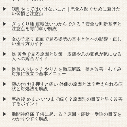
O脚 やってはいけないこと｜悪化を防ぐために避けた
い習慣と注意点
ぎっくり腰 運転はいつからできる？安全な判断基準と
注意点を専門家が解説
女の子座り 正面で見る姿勢の基本と体への影響・正し
い座り方ガイド
足 黄色で見る原因と対策・皮膚や爪の変色が気になる
人への総合ガイド
足首ストレッチ やり方を徹底解説｜硬さ改善・むくみ
対策に役立つ基本メニュー
腕の付け根 押すと痛い 外側の原因とは？考えられる症
状と対処法を解説
事故後 めまい いつまで続く？原因別の目安と早く改善
するポイント
肋間神経痛 子供に起こる？原因・症状・受診の目安を
わかりやすく解説