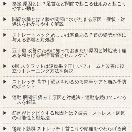
捻挫 原因とは？足首など関節で起こる仕組みと起こり
やすい動き
関節水腫とは？膝や関節に水がたまる原因・症状・対
処法をわかりやすく解説
ストレートネック めまいは関係ある？首の姿勢が体に
与える影響と対処法
五十肩 改善のために知っておきたい原因と対処法｜痛
みを和らげる生活習慣とセルフケア
o脚 スクワットは逆効果？正しいフォームと改善に役
立つトレーニング方法を解説
ストレッチ 背中｜硬さをゆるめる簡単ケアと痛み予防
のポイント
運動 股関節 痛み｜原因と対処法・運動を続けていいケ
ースを解説
筋肉がピクピクする原因とは？疲労・ストレス・病気
の可能性と対処法
後頭下筋群 ストレッチ｜首こりや頭痛をやわらげる簡