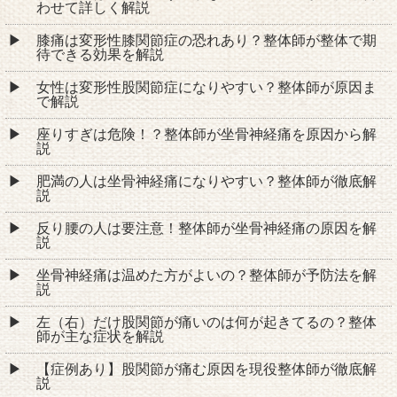
わせて詳しく解説
膝痛は変形性膝関節症の恐れあり？整体師が整体で期
待できる効果を解説
女性は変形性股関節症になりやすい？整体師が原因ま
で解説
座りすぎは危険！？整体師が坐骨神経痛を原因から解
説
肥満の人は坐骨神経痛になりやすい？整体師が徹底解
説
反り腰の人は要注意！整体師が坐骨神経痛の原因を解
説
坐骨神経痛は温めた方がよいの？整体師が予防法を解
説
左（右）だけ股関節が痛いのは何が起きてるの？整体
師が主な症状を解説
【症例あり】股関節が痛む原因を現役整体師が徹底解
説