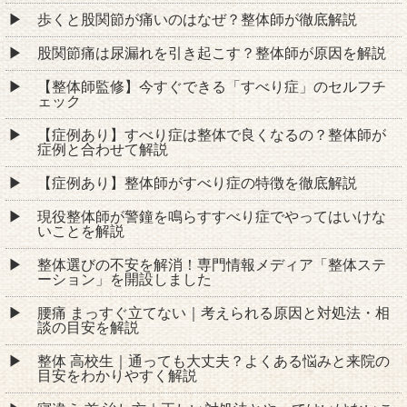
歩くと股関節が痛いのはなぜ？整体師が徹底解説
股関節痛は尿漏れを引き起こす？整体師が原因を解説
【整体師監修】今すぐできる「すべり症」のセルフチ
ェック
【症例あり】すべり症は整体で良くなるの？整体師が
症例と合わせて解説
【症例あり】整体師がすべり症の特徴を徹底解説
現役整体師が警鐘を鳴らすすべり症でやってはいけな
いことを解説
整体選びの不安を解消！専門情報メディア「整体ステ
ーション」を開設しました
腰痛 まっすぐ立てない｜考えられる原因と対処法・相
談の目安を解説
整体 高校生｜通っても大丈夫？よくある悩みと来院の
目安をわかりやすく解説