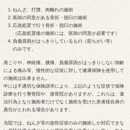
ねんざ、打撲、肉離れの施術
医師の同意がある骨折・脱臼の施術
応急処置で行う骨折・脱臼の施術
（応急処置後の施術には、医師の同意が必要です）
負傷原因がはっきりしているもの（筋ちがい等）
のみです。
肩こりや、神経痛、腰痛、負傷原因がはっきりしない加齢
による痛み等、慢性的な症状に対して健康保険を使用して
の施術は出来ません。
中には不適切な保険請求により、上記のような症状で保険
診療を行う整骨院や、接骨院がありますが、これらは、違
法行為となり施術者だけでなく施術を受けた患者様自身の
責任がとわれる場合があります。
当院では、ねんざ等の急性症状のみの施術しか対応できな