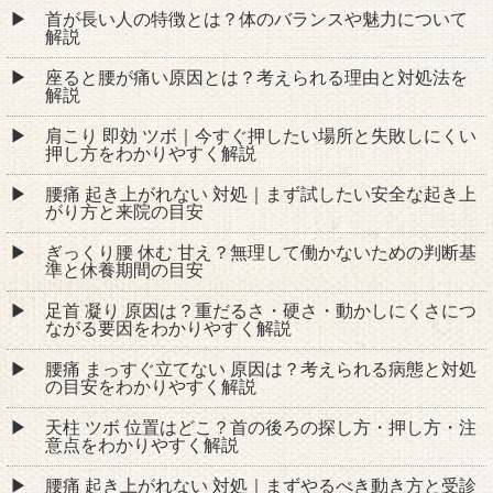
首が長い人の特徴とは？体のバランスや魅力について
解説
座ると腰が痛い原因とは？考えられる理由と対処法を
解説
肩こり 即効 ツボ｜今すぐ押したい場所と失敗しにくい
押し方をわかりやすく解説
腰痛 起き上がれない 対処｜まず試したい安全な起き上
がり方と来院の目安
ぎっくり腰 休む 甘え？無理して働かないための判断基
準と休養期間の目安
足首 凝り 原因は？重だるさ・硬さ・動かしにくさにつ
ながる要因をわかりやすく解説
腰痛 まっすぐ立てない 原因は？考えられる病態と対処
の目安をわかりやすく解説
天柱 ツボ 位置はどこ？首の後ろの探し方・押し方・注
意点をわかりやすく解説
腰痛 起き上がれない 対処｜まずやるべき動き方と受診