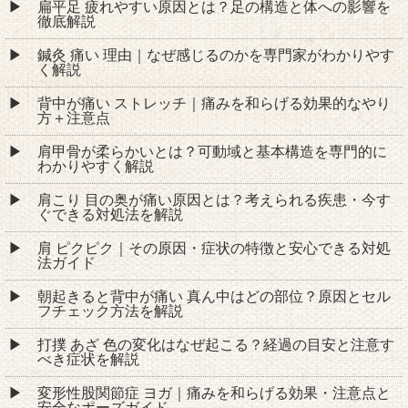
扁平足 疲れやすい原因とは？足の構造と体への影響を
徹底解説
鍼灸 痛い 理由｜なぜ感じるのかを専門家がわかりやす
く解説
背中が痛い ストレッチ｜痛みを和らげる効果的なやり
方＋注意点
肩甲骨が柔らかいとは？可動域と基本構造を専門的に
わかりやすく解説
肩こり 目の奥が痛い原因とは？考えられる疾患・今す
ぐできる対処法を解説
肩 ピクピク｜その原因・症状の特徴と安心できる対処
法ガイド
朝起きると背中が痛い 真ん中はどの部位？原因とセル
フチェック方法を解説
打撲 あざ 色の変化はなぜ起こる？経過の目安と注意す
べき症状を解説
変形性股関節症 ヨガ｜痛みを和らげる効果・注意点と
安全なポーズガイド