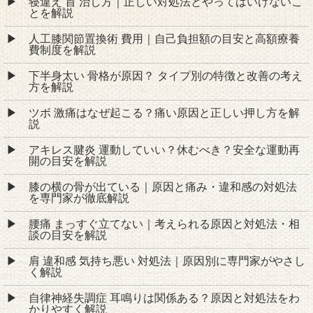
寝違え 首 治し方｜正しい対処法とやってはいけないこ
とを解説
人工膝関節置換術 費用｜自己負担額の目安と高額療養
費制度を解説
下半身太い 骨格が原因？ タイプ別の特徴と改善の考え
方を解説
ツボ 激痛はなぜ起こる？痛い原因と正しい押し方を解
説
アキレス腱炎 運動していい？休むべき？安全な運動再
開の目安を解説
膝の横の骨が出ている｜原因と痛み・違和感の対処法
を専門家が徹底解説
腰痛 まっすぐ立てない｜考えられる原因と対処法・相
談の目安を解説
肩 違和感 気持ち悪い 対処法｜原因別に専門家がやさし
く解説
自律神経失調症 耳鳴りは関係ある？原因と対処法をわ
かりやすく解説