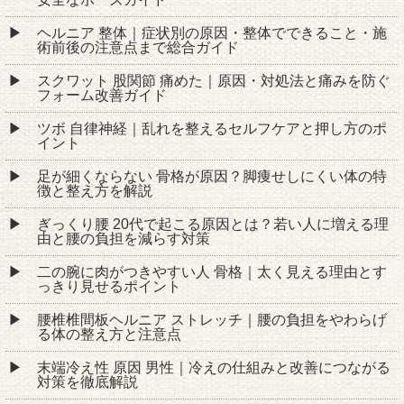
ヘルニア 整体｜症状別の原因・整体でできること・施
術前後の注意点まで総合ガイド
スクワット 股関節 痛めた｜原因・対処法と痛みを防ぐ
フォーム改善ガイド
ツボ 自律神経｜乱れを整えるセルフケアと押し方のポ
イント
足が細くならない 骨格が原因？脚痩せしにくい体の特
徴と整え方を解説
ぎっくり腰 20代で起こる原因とは？若い人に増える理
由と腰の負担を減らす対策
二の腕に肉がつきやすい人 骨格｜太く見える理由とす
っきり見せるポイント
腰椎椎間板ヘルニア ストレッチ｜腰の負担をやわらげ
る体の整え方と注意点
末端冷え性 原因 男性｜冷えの仕組みと改善につながる
対策を徹底解説