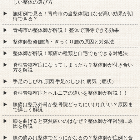
しい整体の選び方
施術例で見る！青梅市の当整体院はなぜ高い効果が期
待できる？
青梅市の整体師が解説！ 整体で期待できる効果
整体師監修|腰痛・ぎっくり腰の原因と対処法
整体師が解説！頭痛の種類と自宅でもできる対処法
脊柱管狭窄症になってしまったら？整体師が付き合い
方を解説
手足のしびれ 原因 手足のしびれ 病気（症状）
脊柱管狭窄症とヘルニアの違いを整体師が解説！！
膝痛は整形外科か整骨院どっちにいけばいい？原因ま
で詳しく解説
膝を曲げると突然痛いのはなぜ？整体師が年齢別に原
因を解説
膝の痛みは整体でどうにかなるの？整体師が症例と合