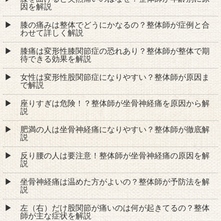
因を解説
膝の痛みは整体でどうにかなるの？整体師が症例と合
わせて詳しく解説
膝痛は変形性膝関節症の恐れあり？整体師が整体で期
待できる効果を解説
女性は変形性股関節症になりやすい？整体師が原因ま
で解説
座りすぎは危険！？整体師が坐骨神経痛を原因から解
説
肥満の人は坐骨神経痛になりやすい？整体師が徹底解
説
反り腰の人は要注意！整体師が坐骨神経痛の原因を解
説
坐骨神経痛は温めた方がよいの？整体師が予防法を解
説
左（右）だけ股関節が痛いのは何が起きてるの？整体
師が主な症状を解説