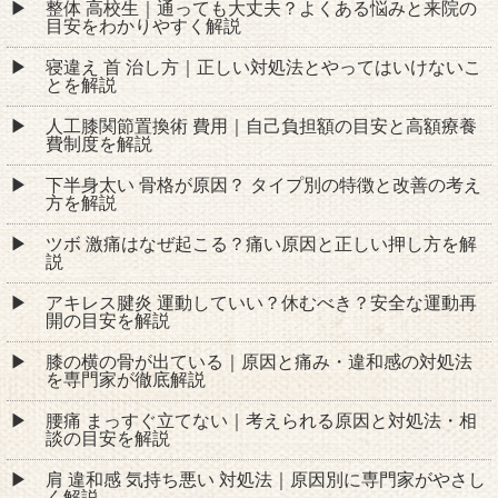
整体 高校生｜通っても大丈夫？よくある悩みと来院の
目安をわかりやすく解説
寝違え 首 治し方｜正しい対処法とやってはいけないこ
とを解説
人工膝関節置換術 費用｜自己負担額の目安と高額療養
費制度を解説
下半身太い 骨格が原因？ タイプ別の特徴と改善の考え
方を解説
ツボ 激痛はなぜ起こる？痛い原因と正しい押し方を解
説
アキレス腱炎 運動していい？休むべき？安全な運動再
開の目安を解説
膝の横の骨が出ている｜原因と痛み・違和感の対処法
を専門家が徹底解説
腰痛 まっすぐ立てない｜考えられる原因と対処法・相
談の目安を解説
肩 違和感 気持ち悪い 対処法｜原因別に専門家がやさし
く解説