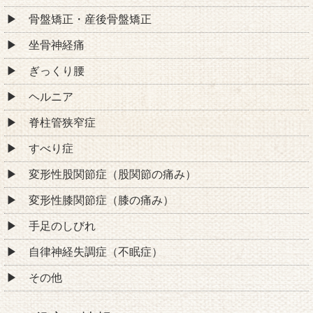
骨盤矯正・産後骨盤矯正
坐骨神経痛
ぎっくり腰
ヘルニア
脊柱管狭窄症
すべり症
変形性股関節症（股関節の痛み）
変形性膝関節症（膝の痛み）
手足のしびれ
自律神経失調症（不眠症）
その他