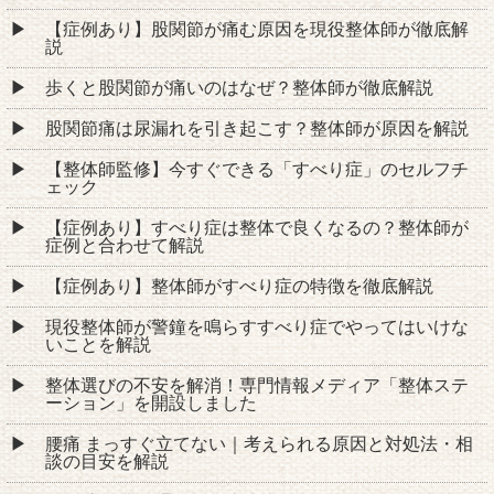
【症例あり】股関節が痛む原因を現役整体師が徹底解
説
歩くと股関節が痛いのはなぜ？整体師が徹底解説
股関節痛は尿漏れを引き起こす？整体師が原因を解説
【整体師監修】今すぐできる「すべり症」のセルフチ
ェック
【症例あり】すべり症は整体で良くなるの？整体師が
症例と合わせて解説
【症例あり】整体師がすべり症の特徴を徹底解説
現役整体師が警鐘を鳴らすすべり症でやってはいけな
いことを解説
整体選びの不安を解消！専門情報メディア「整体ステ
ーション」を開設しました
腰痛 まっすぐ立てない｜考えられる原因と対処法・相
談の目安を解説