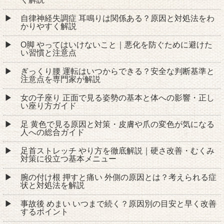
自律神経失調症 耳鳴りは関係ある？原因と対処法をわ
かりやすく解説
O脚 やってはいけないこと｜悪化を防ぐために避けた
い習慣と注意点
ぎっくり腰 運転はいつからできる？安全な判断基準と
注意点を専門家が解説
女の子座り 正面で見る姿勢の基本と体への影響・正し
い座り方ガイド
足 黄色で見る原因と対策・皮膚や爪の変色が気になる
人への総合ガイド
足首ストレッチ やり方を徹底解説｜硬さ改善・むくみ
対策に役立つ基本メニュー
腕の付け根 押すと痛い 外側の原因とは？考えられる症
状と対処法を解説
事故後 めまい いつまで続く？原因別の目安と早く改善
するポイント