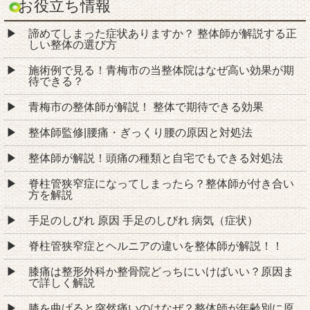
お役立ち情報
諦めてしまった症状ありますか？ 整体師が解説する正
しい整体の選び方
施術例で見る！青梅市の当整体院はなぜ高い効果が期
待できる？
青梅市の整体師が解説！ 整体で期待できる効果
整体師監修|腰痛・ぎっくり腰の原因と対処法
整体師が解説！頭痛の種類と自宅でもできる対処法
脊柱管狭窄症になってしまったら？整体師が付き合い
方を解説
手足のしびれ 原因 手足のしびれ 病気（症状）
脊柱管狭窄症とヘルニアの違いを整体師が解説！！
膝痛は整形外科か整骨院どっちにいけばいい？原因ま
で詳しく解説
膝を曲げると突然痛いのはなぜ？整体師が年齢別に原