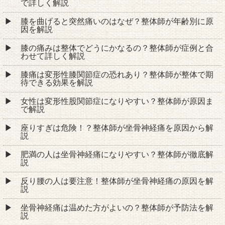
で詳しく解説
膝を曲げると突然痛いのはなぜ？整体師が年齢別に原
因を解説
膝の痛みは整体でどうにかなるの？整体師が症例と合
わせて詳しく解説
膝痛は変形性膝関節症の恐れあり？整体師が整体で期
待できる効果を解説
女性は変形性股関節症になりやすい？整体師が原因ま
で解説
座りすぎは危険！？整体師が坐骨神経痛を原因から解
説
肥満の人は坐骨神経痛になりやすい？整体師が徹底解
説
反り腰の人は要注意！整体師が坐骨神経痛の原因を解
説
坐骨神経痛は温めた方がよいの？整体師が予防法を解
説