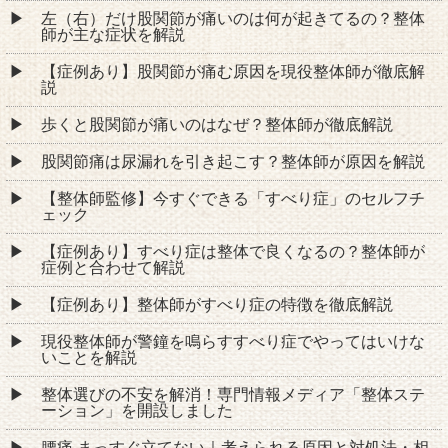
左（右）だけ股関節が痛いのは何が起きてるの？整体
師が主な症状を解説
【症例あり】股関節が痛む原因を現役整体師が徹底解
説
歩くと股関節が痛いのはなぜ？整体師が徹底解説
股関節痛は尿漏れを引き起こす？整体師が原因を解説
【整体師監修】今すぐできる「すべり症」のセルフチ
ェック
【症例あり】すべり症は整体で良くなるの？整体師が
症例と合わせて解説
【症例あり】整体師がすべり症の特徴を徹底解説
現役整体師が警鐘を鳴らすすべり症でやってはいけな
いことを解説
整体選びの不安を解消！専門情報メディア「整体ステ
ーション」を開設しました
腰痛 まっすぐ立てない｜考えられる原因と対処法・相