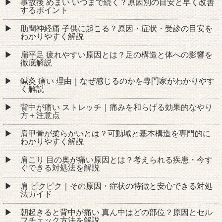
事故後 めまい いつまで続く？原因別の目安と早く改善
するポイント
肋間神経痛 子供に起こる？原因・症状・受診の目安を
わかりやすく解説
扁平足 疲れやすい原因とは？足の構造と体への影響を
徹底解説
鍼灸 痛い 理由｜なぜ感じるのかを専門家がわかりやす
く解説
背中が痛い ストレッチ｜痛みを和らげる効果的なやり
方＋注意点
肩甲骨が柔らかいとは？可動域と基本構造を専門的に
わかりやすく解説
肩こり 目の奥が痛い原因とは？考えられる疾患・今す
ぐできる対処法を解説
肩 ピクピク｜その原因・症状の特徴と安心できる対処
法ガイド
朝起きると背中が痛い 真ん中はどの部位？原因とセル
フチェック方法を解説