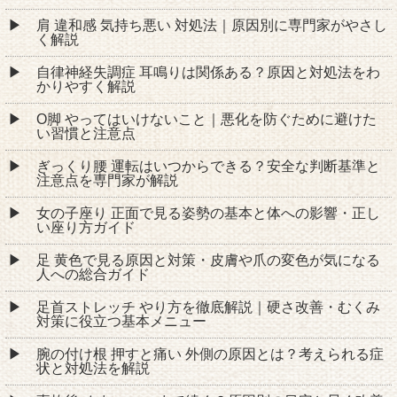
肩 違和感 気持ち悪い 対処法｜原因別に専門家がやさし
く解説
自律神経失調症 耳鳴りは関係ある？原因と対処法をわ
かりやすく解説
O脚 やってはいけないこと｜悪化を防ぐために避けた
い習慣と注意点
ぎっくり腰 運転はいつからできる？安全な判断基準と
注意点を専門家が解説
女の子座り 正面で見る姿勢の基本と体への影響・正し
い座り方ガイド
足 黄色で見る原因と対策・皮膚や爪の変色が気になる
人への総合ガイド
足首ストレッチ やり方を徹底解説｜硬さ改善・むくみ
対策に役立つ基本メニュー
腕の付け根 押すと痛い 外側の原因とは？考えられる症
状と対処法を解説