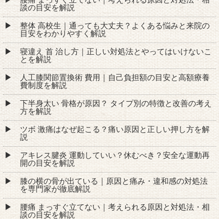
談の目安を解説
整体 高校生｜通っても大丈夫？よくある悩みと来院の
目安をわかりやすく解説
寝違え 首 治し方｜正しい対処法とやってはいけないこ
とを解説
人工膝関節置換術 費用｜自己負担額の目安と高額療養
費制度を解説
下半身太い 骨格が原因？ タイプ別の特徴と改善の考え
方を解説
ツボ 激痛はなぜ起こる？痛い原因と正しい押し方を解
説
アキレス腱炎 運動していい？休むべき？安全な運動再
開の目安を解説
膝の横の骨が出ている｜原因と痛み・違和感の対処法
を専門家が徹底解説
腰痛 まっすぐ立てない｜考えられる原因と対処法・相
談の目安を解説