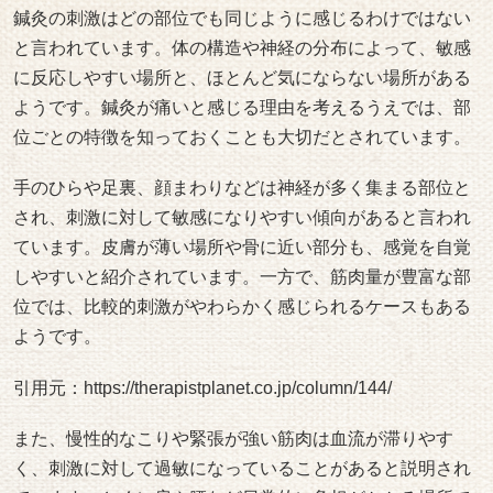
鍼灸の刺激はどの部位でも同じように感じるわけではない
と言われています。体の構造や神経の分布によって、敏感
に反応しやすい場所と、ほとんど気にならない場所がある
ようです。鍼灸が痛いと感じる理由を考えるうえでは、部
位ごとの特徴を知っておくことも大切だとされています。
手のひらや足裏、顔まわりなどは神経が多く集まる部位と
され、刺激に対して敏感になりやすい傾向があると言われ
ています。皮膚が薄い場所や骨に近い部分も、感覚を自覚
しやすいと紹介されています。一方で、筋肉量が豊富な部
位では、比較的刺激がやわらかく感じられるケースもある
ようです。
引用元：
https://therapistplanet.co.jp/column/144/
また、慢性的なこりや緊張が強い筋肉は血流が滞りやす
く、刺激に対して過敏になっていることがあると説明され