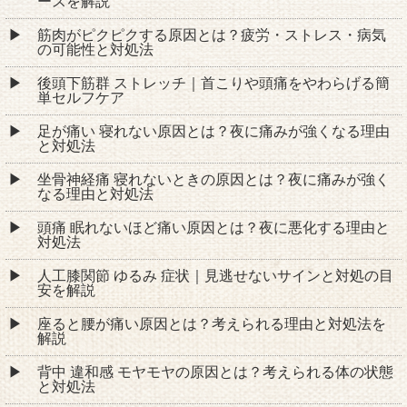
ースを解説
筋肉がピクピクする原因とは？疲労・ストレス・病気
の可能性と対処法
後頭下筋群 ストレッチ｜首こりや頭痛をやわらげる簡
単セルフケア
足が痛い 寝れない原因とは？夜に痛みが強くなる理由
と対処法
坐骨神経痛 寝れないときの原因とは？夜に痛みが強く
なる理由と対処法
頭痛 眠れないほど痛い原因とは？夜に悪化する理由と
対処法
人工膝関節 ゆるみ 症状｜見逃せないサインと対処の目
安を解説
座ると腰が痛い原因とは？考えられる理由と対処法を
解説
背中 違和感 モヤモヤの原因とは？考えられる体の状態
と対処法