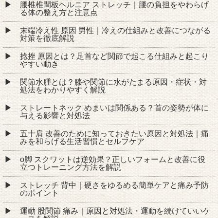
腰椎椎間板ヘルニア ストレッチ｜腰の負担をやわらげ
る体の整え方と注意点
末端冷え性 原因 男性｜冷えの仕組みと改善につながる
対策を徹底解説
捻挫 原因とは？足首など関節で起こる仕組みと起こり
やすい動き
関節水腫とは？膝や関節に水がたまる原因・症状・対
処法をわかりやすく解説
ストレートネック めまいは関係ある？首の姿勢が体に
与える影響と対処法
五十肩 改善のために知っておきたい原因と対処法｜痛
みを和らげる生活習慣とセルフケア
o脚 スクワットは逆効果？正しいフォームと改善に役
立つトレーニング方法を解説
ストレッチ 背中｜硬さをゆるめる簡単ケアと痛み予防
のポイント
運動 股関節 痛み｜原因と対処法・運動を続けていいケ