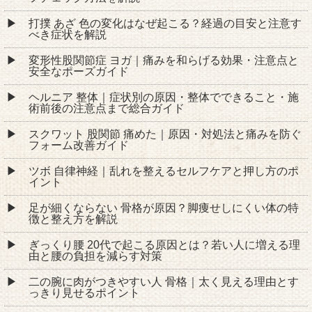
打撲 あざ 色の変化はなぜ起こる？経過の目安と注意す
べき症状を解説
変形性股関節症 ヨガ｜痛みを和らげる効果・注意点と
安全なポーズガイド
ヘルニア 整体｜症状別の原因・整体でできること・施
術前後の注意点まで総合ガイド
スクワット 股関節 痛めた｜原因・対処法と痛みを防ぐ
フォーム改善ガイド
ツボ 自律神経｜乱れを整えるセルフケアと押し方のポ
イント
足が細くならない 骨格が原因？脚痩せしにくい体の特
徴と整え方を解説
ぎっくり腰 20代で起こる原因とは？若い人に増える理
由と腰の負担を減らす対策
二の腕に肉がつきやすい人 骨格｜太く見える理由とす
っきり見せるポイント