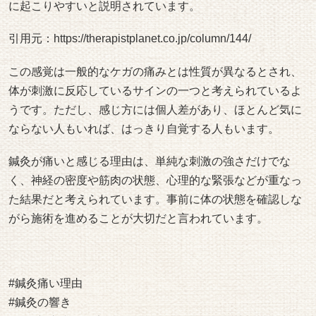
に起こりやすいと説明されています。
引用元：
https://therapistplanet.co.jp/column/144/
この感覚は一般的なケガの痛みとは性質が異なるとされ、
体が刺激に反応しているサインの一つと考えられているよ
うです。ただし、感じ方には個人差があり、ほとんど気に
ならない人もいれば、はっきり自覚する人もいます。
鍼灸が痛いと感じる理由は、単純な刺激の強さだけでな
く、神経の密度や筋肉の状態、心理的な緊張などが重なっ
た結果だと考えられています。事前に体の状態を確認しな
がら施術を進めることが大切だと言われています。
#鍼灸痛い理由
#鍼灸の響き