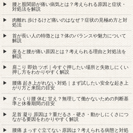
腰と股関節が痛い病気とは？考えられる原因と症状・
対処法を解説
肉離れ 歩けるけど痛いのはなぜ？症状の見極め方と対
処法
首が長い人の特徴とは？体のバランスや魅力について
解説
座ると腰が痛い原因とは？考えられる理由と対処法を
解説
肩こり 即効 ツボ｜今すぐ押したい場所と失敗しにくい
押し方をわかりやすく解説
腰痛 起き上がれない 対処｜まず試したい安全な起き上
がり方と来院の目安
ぎっくり腰 休む 甘え？無理して働かないための判断基
準と休養期間の目安
足首 凝り 原因は？重だるさ・硬さ・動かしにくさにつ
ながる要因をわかりやすく解説
腰痛 まっすぐ立てない 原因は？考えられる病態と対処