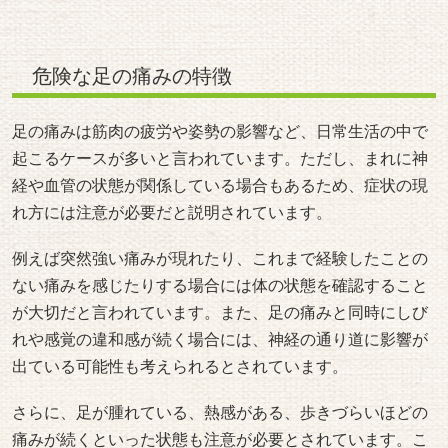
https://www.joa.or.jp/public/sick/condition/sciatica.html
https://www.health.harvard.edu/pain/leg-pain-causes
すぐ医療機関に相談すべき症状
足の違和感が続くときには、症状の強さや変化にも目を向
けることが大切だと言われています。特に安静にしていて
も痛みが続く場合や、夜間に強い痛みで眠れない状態が続
く場合には体の状態を確認することが参考になるとされて
います。
また、足の痛みに加えて歩くときに力が入りづらい、感覚
が鈍くなるといった症状がある場合にも注意が必要だと説
明されています。こうした症状は神経の働きに影響が出て