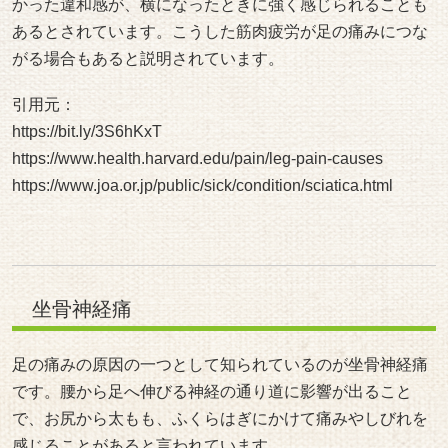
https://www.health.harvard.edu/pain/leg-pain-causes
https://www.joa.or.jp/public/sick/condition/sciatica.html
坐骨神経痛
足の痛みの原因の一つとして知られているのが坐骨神経痛
です。腰から足へ伸びる神経の通り道に影響が出ること
で、お尻から太もも、ふくらはぎにかけて痛みやしびれを
感じることがあると言われています。
この神経は体の中でも長い神経の一つとされており、腰や
骨盤の状態の影響を受けやすいと説明されています。腰の
関節や周囲の筋肉の状態が変化すると神経が刺激され、足
に広がるような痛みを感じることがあるとされています。