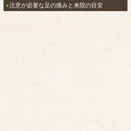
足の痛みは筋肉の疲労や姿勢の影響など、日常生活の中で
起こるケースが多いと言われています。ただし、まれに神
経や血管の状態が関係している場合もあるため、症状の現
れ方には注意が必要だと説明されています。
例えば突然強い痛みが現れたり、これまで経験したことの
ない痛みを感じたりする場合には体の状態を確認すること
が大切だと言われています。また、足の痛みと同時にしび
れや感覚の違和感が続く場合には、神経の通り道に影響が
出ている可能性も考えられるとされています。
さらに、足が腫れている、熱感がある、歩きづらいほどの
痛みが続くといった状態も注意が必要とされています。こ
うした症状がある場合には、無理をせず体の状態を確認す
ることが参考になると言われています。
引用元：
https://bit.ly/3S6hKxT