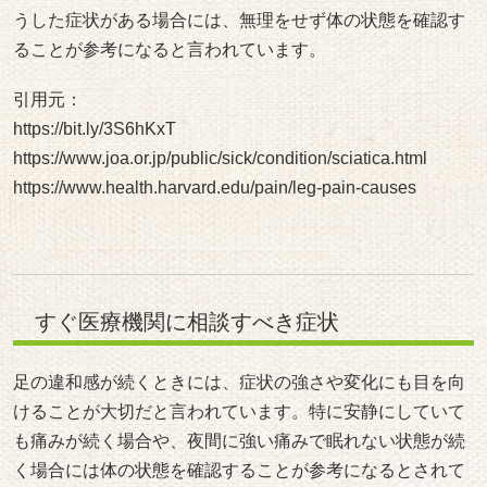
いる可能性があると考えられています。
さらに、足の色が変わる、強い腫れがあるといった状態も
体の状態を確認する目安になると言われています。普段の
違和感とは明らかに違うと感じる場合には、早めに専門家
に相談することが大切だとされています。
引用元：
https://bit.ly/3S6hKxT
https://www.health.harvard.edu/pain/leg-pain-causes
https://www.joa.or.jp/public/sick/condition/sciatica.html
痛みが続く場合の対応