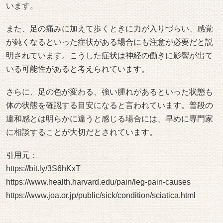
足の痛みが一時的なものであれば、体を休めることで落ち
着くケースもあります。しかし、違和感が長く続く場合や
繰り返し起こる場合には、体の状態を見直すことが参考に
なると言われています。
特に長時間の立ち仕事や歩行が多い生活では、足の筋肉に
負担がかかりやすくなります。筋肉の緊張が続くことで神
経が刺激され、痛みや違和感につながる可能性があると考
えられています。
そのため、日常生活の姿勢や体の使い方を見直すことが体
の負担を考えるうえで参考になる場合があります。また、
専門家による触診や体の動きの確認によって、どの部分に
負担がかかっているか整理しやすくなるケースもあると言
われています。
強い痛みが長く続く場合には無理を続けるのではなく、体
の状態を把握することが安心につながると説明されていま