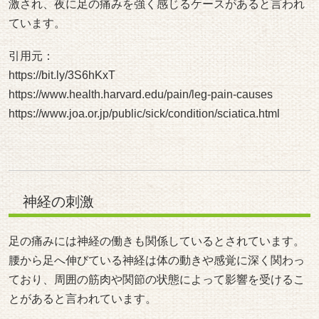
足の痛みには神経の働きも関係しているとされています。
腰から足へ伸びている神経は体の動きや感覚に深く関わっ
ており、周囲の筋肉や関節の状態によって影響を受けるこ
とがあると言われています。
例えば腰やお尻の筋肉が硬くなると、神経の通り道に負担
がかかる場合があります。その影響で太ももやふくらはぎ
に広がるような痛みを感じるケースがあると説明されてい
ます。
夜は体を動かす機会が少なくなるため、日中に蓄積した筋
肉の緊張や神経の刺激を感じやすくなることがあります。
こうした状態が重なることで、横になったときに足の違和
感が強くなる場合があると考えられています。
引用元：