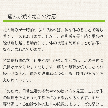
す。
引用元：
https://bit.ly/3S6hKxT
https://www.health.harvard.edu/pain/leg-pain-causes
https://www.joa.or.jp/public/sick/condition/sciatica.html
#足の痛み
#脚の違和感
#神経痛
#脚の症状
#足のチェック
メニュー
初めての方へ