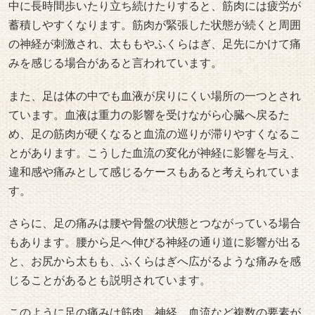
中に長時間歩いたり立ち続けたりすると、筋肉には疲労が
蓄積しやすくなります。筋肉が緊張した状態が続くと周囲
の神経が刺激され、太ももやふくらはぎ、足先にかけて痛
みを感じる場合があると言われています。
また、足は体の中でも血液が戻りにくい場所の一つとされ
ています。血液は重力の影響を受けながら心臓へ戻るた
め、足の筋肉が硬くなると血流の巡りが滞りやすくなるこ
とがあります。こうした血流の変化が神経に影響を与え、
違和感や痛みとして感じるケースもあると考えられていま
す。
さらに、足の痛みは腰や骨盤の状態とつながっている場合
もあります。腰から足へ伸びる神経の通り道に影響が出る
と、お尻から太もも、ふくらはぎへ広がるような痛みを感
じることがあるとも説明されています。
このように足の痛みは筋肉、神経、血流など複数の要素が