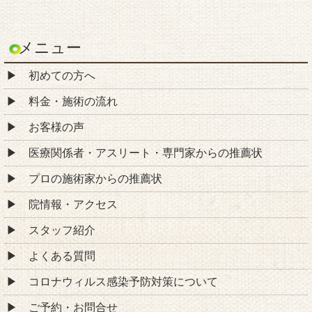
腰痛
肩こり
頭痛
ストレートネック
肩の痛み
四十肩・五十肩
猫背・姿勢矯正
骨盤矯正・産後骨盤矯正
坐骨神経痛
ぎっくり腰
ヘルニア
脊柱管狭窄症