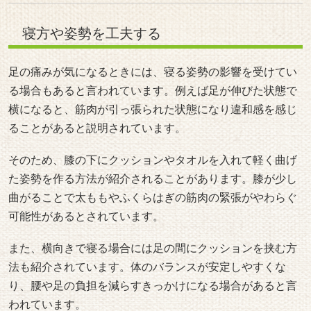
われています。
寝方や姿勢を少し工夫するだけでも、足の違和感がやわら
ぐ場合があると説明されています。
引用元：
https://bit.ly/3S6hKxT
https://www.health.harvard.edu/pain/leg-pain-causes
https://www.joa.or.jp/public/sick/condition/sciatica.html
#足の痛み対策
#脚のストレッチ
#血流改善
#筋肉の緊張
#寝方の工夫