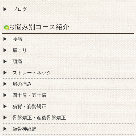
すべり症
変形性股関節症（股関節の痛み）
変形性膝関節症（膝の痛み）
手足のしびれ
自律神経失調症（不眠症）
その他
お役立ち情報
諦めてしまった症状ありますか？ 整体師が解説する正
しい整体の選び方
施術例で見る！青梅市の当整体院はなぜ高い効果が期
待できる？
青梅市の整体師が解説！ 整体で期待できる効果
整体師監修|腰痛・ぎっくり腰の原因と対処法