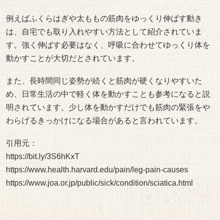
寝方や姿勢を工夫する
足の痛みが気になるときには、寝る姿勢の影響を受けてい
る場合もあると言われています。例えば足が伸びた状態で
横になると、筋肉が引っ張られた状態になり違和感を感じ
ることがあると説明されています。
そのため、膝の下にクッションやタオルを入れて軽く曲げ
た姿勢を作る方法が紹介されることがあります。膝が少し
曲がることで太ももやふくらはぎの筋肉の緊張がやわらぐ
可能性があるとされています。
また、横向きで寝る場合には足の間にクッションを挟む方
法も紹介されています。体のバランスが安定しやすくな
り、腰や足の負担を減らすきっかけになる場合があると言