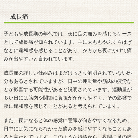
などに違和感を感じることがあり、夕方から夜にかけて痛
みが出やすいと言われています。
成長痛の詳しい仕組みはまだはっきり解明されていない部
分もあるとされていますが、日中の運動量や筋肉の疲労な
どが影響する可能性があると説明されています。運動量が
多い日には筋肉や関節に負担がかかりやすく、その影響で
夜に違和感を感じることがあると考えられています。
また、夜になると体の感覚に意識が向きやすくなるため、
日中には気にならなかった痛みを感じやすくなることもあ
ると言われています。このような特徴から、夜間に足の痛
みを訴えるケースとして紹介されることがあります。
引用元：
https://bit.ly/3S6hKxT
https://www.health.harvard.edu/pain/leg-pain-causes