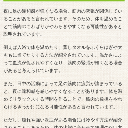
されることもあるため、体の状態に合わせて無理のない方
法を選ぶことが大切だとされています。
引用元：
https://bit.ly/3S6hKxT
https://www.health.harvard.edu/pain/leg-pain-causes
https://www.joa.or.jp/public/sick/condition/sciatica.html
軽いストレッチを行う
筋肉の緊張が続いている場合には、軽いストレッチを取り
入れることで体の動きが整いやすくなることがあると言わ
れています。筋肉をゆっくり動かすことで血流が保たれ、
足のこわばりがやわらぐ可能性があると考えられていま