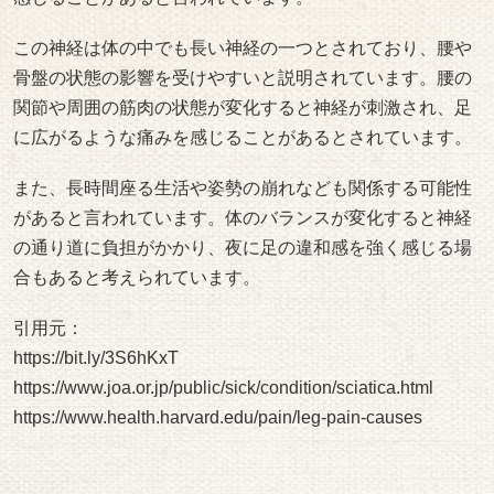
また、長時間座る生活や姿勢の崩れなども関係する可能性
があると言われています。体のバランスが変化すると神経
の通り道に負担がかかり、夜に足の違和感を強く感じる場
合もあると考えられています。
引用元：
https://bit.ly/3S6hKxT
https://www.joa.or.jp/public/sick/condition/sciatica.html
https://www.health.harvard.edu/pain/leg-pain-causes
成長痛
子どもや成長期の年代では、夜に足の痛みを感じるケース
として成長痛が知られています。主に太ももやふくらはぎ