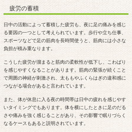
つながる場合があると言われています。
また、体が休息に入る夜の時間帯は日中の疲れを感じやす
いタイミングでもあります。体を横にしたときに足のだる
さや痛みを強く感じることがあり、その影響で眠りづらく
なるケースもあると説明されています。
引用元：
https://bit.ly/3S6hKxT
https://www.health.harvard.edu/pain/leg-pain-causes
https://www.joa.or.jp/public/sick/condition/sciatica.html
#夜の足の痛み
#血流
#神経
#筋肉疲労
#脚の違和感