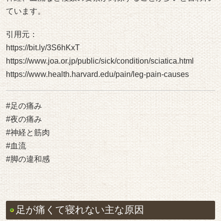
ています。
引用元：
https://bit.ly/3S6hKxT
https://www.joa.or.jp/public/sick/condition/sciatica.html
https://www.health.harvard.edu/pain/leg-pain-causes
#足の痛み
#夜の痛み
#神経と筋肉
#血流
#脚の違和感
足が痛くて寝れない主な原因