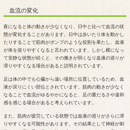
液が戻りにくい部位とされています。筋肉の動きが少なく
なることで血流がゆるやかになると、足の重だるさや違和
感を感じる場合があると考えられています。
また、筋肉が疲労している状態では血液の巡りがさらに滞
りやすくなる可能性があります。その結果として神経が刺
激され、夜に足の痛みを強く感じるケースがあると言われ
ています。
引用元：
https://bit.ly/3S6hKxT
https://www.health.harvard.edu/pain/leg-pain-causes
https://www.joa.or.jp/public/sick/condition/sciatica.html
神経の刺激