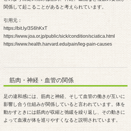
関係して起こることがあると考えられています。
引用元：
https://bit.ly/3S6hKxT
https://www.joa.or.jp/public/sick/condition/sciatica.html
https://www.health.harvard.edu/pain/leg-pain-causes
筋肉・神経・血管の関係
足の違和感には、筋肉と神経、そして血管の働きが互いに
影響し合う仕組みが関係していると言われています。体を
動かすときには筋肉が収縮と弛緩を繰り返し、その動きに
よって血液が体を巡りやすくなると説明されています。