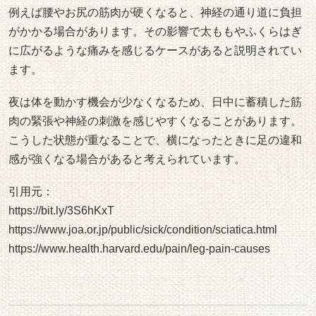
https://bit.ly/3S6hKxT
https://www.joa.or.jp/public/sick/condition/sciatica.html
https://www.health.harvard.edu/pain/leg-pain-causes
疲労の蓄積
日中の活動によって蓄積した疲労も、夜に足の痛みを感じ
る要因の一つとして考えられています。歩行や立ち仕事、
スポーツなどで足の筋肉を長時間使うと、筋肉には小さな
負担が積み重なります。
こうした疲労が溜まると筋肉の柔軟性が低下し、こわばり
を感じやすくなることがあります。筋肉の緊張が続くこと
で周囲の神経が刺激され、太ももやふくらはぎの違和感に