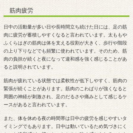
ふくらはぎの筋肉は体を支える役割が大きく、歩行や階段
の上り下りなどでも頻繁に使われています。そのため、筋
肉の負担が続くと夜になって違和感を強く感じることがあ
ると説明されています。
筋肉が疲れている状態では柔軟性が低下しやすく、筋肉の
緊張が続くことがあります。筋肉のこわばりが強くなると
周囲の神経が刺激され、足のだるさや痛みとして感じるケ
ースがあると言われています。
また、体を休める夜の時間帯は日中の疲労を感じやすいタ
イミングでもあります。日中は動いているため気づきにく
かった違和感が、横になったときに強く感じられることも
あるとされています。こうした筋肉疲労が足の痛みにつな
がる場合もあると説明されています。
引用元：
https://bit.ly/3S6hKxT