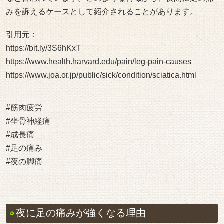
https://www.joa.or.jp/public/sick/condition/sciatica.html
#筋肉疲労
#坐骨神経痛
#成長痛
#足の痛み
#夜の脚痛
夜に足の痛みが強くなる理由