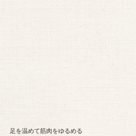
足を温めて筋肉をゆるめる
夜に足の違和感が強くなる場合、筋肉の緊張が関係してい
ることがあると言われています。そのため、体を温めるこ
とで筋肉のこわばりがやわらぎやすくなる可能性があると
説明されています。
例えば入浴で体を温めたり、蒸しタオルをふくらはぎや太
ももに当てたりする方法が紹介されています。温かさによ
って血流が促されやすくなり、筋肉の緊張が軽くなる場合
があると考えられています。
また、日中の活動によって足の筋肉に疲労が溜まっている
と、夜に違和感を感じやすくなることがあります。体を温
めてリラックスする時間を作ることで、筋肉の負担をやわ
らげるきっかけになる可能性があると言われています。
ただし、腫れや強い炎症がある場合には冷やす方法が紹介