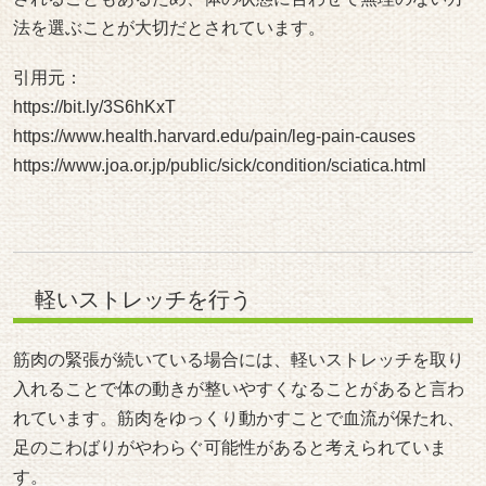
す。
例えばふくらはぎや太ももの筋肉をゆっくり伸ばす動き
は、自宅でも取り入れやすい方法として紹介されていま
す。強く伸ばす必要はなく、呼吸に合わせてゆっくり体を
動かすことが大切だとされています。
また、長時間同じ姿勢が続くと筋肉が硬くなりやすいた
め、日常生活の中で軽く体を動かすことも参考になると説
明されています。少し体を動かすだけでも筋肉の緊張をや
わらげるきっかけになる場合があると言われています。
引用元：
https://bit.ly/3S6hKxT
https://www.health.harvard.edu/pain/leg-pain-causes
https://www.joa.or.jp/public/sick/condition/sciatica.html