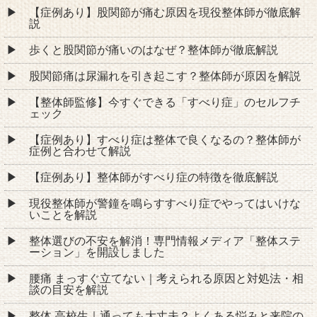
【症例あり】股関節が痛む原因を現役整体師が徹底解
説
歩くと股関節が痛いのはなぜ？整体師が徹底解説
股関節痛は尿漏れを引き起こす？整体師が原因を解説
【整体師監修】今すぐできる「すべり症」のセルフチ
ェック
【症例あり】すべり症は整体で良くなるの？整体師が
症例と合わせて解説
【症例あり】整体師がすべり症の特徴を徹底解説
現役整体師が警鐘を鳴らすすべり症でやってはいけな
いことを解説
整体選びの不安を解消！専門情報メディア「整体ステ
ーション」を開設しました
腰痛 まっすぐ立てない｜考えられる原因と対処法・相
談の目安を解説
整体 高校生｜通っても大丈夫？よくある悩みと来院の