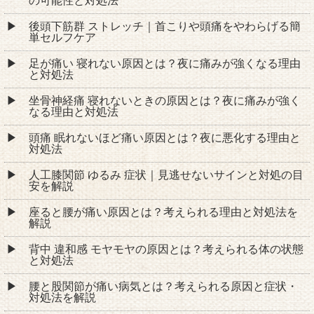
の可能性と対処法
後頭下筋群 ストレッチ｜首こりや頭痛をやわらげる簡
単セルフケア
足が痛い 寝れない原因とは？夜に痛みが強くなる理由
と対処法
坐骨神経痛 寝れないときの原因とは？夜に痛みが強く
なる理由と対処法
頭痛 眠れないほど痛い原因とは？夜に悪化する理由と
対処法
人工膝関節 ゆるみ 症状｜見逃せないサインと対処の目
安を解説
座ると腰が痛い原因とは？考えられる理由と対処法を
解説
背中 違和感 モヤモヤの原因とは？考えられる体の状態
と対処法
腰と股関節が痛い病気とは？考えられる原因と症状・
対処法を解説