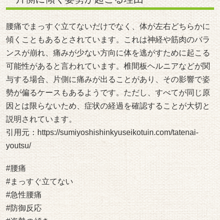
腰痛でまっすぐ立てないだけでなく、体が左右どちらかに
傾くこともあるとされています。これは神経や筋肉のバラ
ンスが崩れ、痛みが少ない方向に体を逃がすために起こる
可能性があると言われています。椎間板ヘルニアなどが関
与する場合、片側に痛みが出ることがあり、その影響で姿
勢が偏るケースもあるようです。ただし、すべてが同じ原
因とは限らないため、症状の経過を確認することが大切と
説明されています。
引用元：
https://sumiyoshishinkyuseikotuin.com/tatenai-
youtsu/
#腰痛
#まっすぐ立てない
#急性腰痛
#防御反応