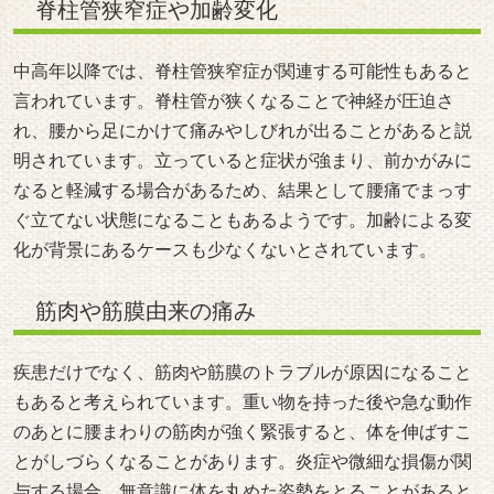
脊柱管狭窄症や加齢変化
中高年以降では、脊柱管狭窄症が関連する可能性もあると
言われています。脊柱管が狭くなることで神経が圧迫さ
れ、腰から足にかけて痛みやしびれが出ることがあると説
明されています。立っていると症状が強まり、前かがみに
なると軽減する場合があるため、結果として腰痛でまっす
ぐ立てない状態になることもあるようです。加齢による変
化が背景にあるケースも少なくないとされています。
筋肉や筋膜由来の痛み
疾患だけでなく、筋肉や筋膜のトラブルが原因になること
もあると考えられています。重い物を持った後や急な動作
のあとに腰まわりの筋肉が強く緊張すると、体を伸ばすこ
とがしづらくなることがあります。炎症や微細な損傷が関
与する場合、無意識に体を丸めた姿勢をとることがあると