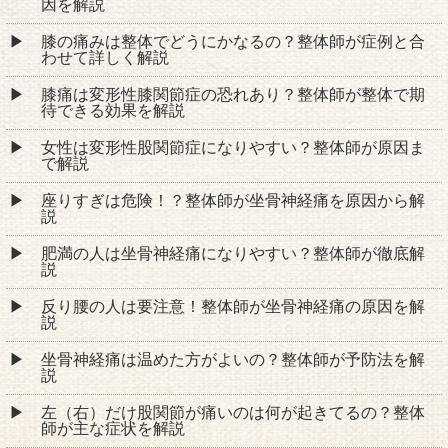
因を解説
膝の痛みは整体でどうにかなるの？整体師が症例と合
わせて詳しく解説
膝痛は変形性膝関節症の恐れあり？整体師が整体で期
待できる効果を解説
女性は変形性股関節症になりやすい？整体師が原因ま
で解説
座りすぎは危険！？整体師が坐骨神経痛を原因から解
説
肥満の人は坐骨神経痛になりやすい？整体師が徹底解
説
反り腰の人は要注意！整体師が坐骨神経痛の原因を解
説
坐骨神経痛は温めた方がよいの？整体師が予防法を解
説
左（右）だけ股関節が痛いのは何が起きてるの？整体
師が主な症状を解説