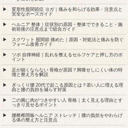
変形性股関節症 ヨガ｜痛みを和らげる効果・注意点と
安全なポーズガイド
ヘルニア 整体｜症状別の原因・整体でできること・施
術前後の注意点まで総合ガイド
スクワット 股関節 痛めた｜原因・対処法と痛みを防ぐ
フォーム改善ガイド
ツボ 自律神経｜乱れを整えるセルフケアと押し方のポ
イント
足が細くならない 骨格が原因？脚痩せしにくい体の特
徴と整え方を解説
ぎっくり腰 20代で起こる原因とは？若い人に増える理
由と腰の負担を減らす対策
二の腕に肉がつきやすい人 骨格｜太く見える理由とす
っきり見せるポイント
腰椎椎間板ヘルニア ストレッチ｜腰の負担をやわらげ
る体の整え方と注意点