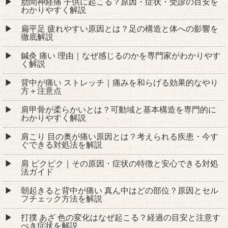
肋間神経痛 子供に起こる？原因・症状・受診の目安を
わかりやすく解説
扁平足 疲れやすい原因とは？足の構造と体への影響を
徹底解説
鍼灸 痛い 理由｜なぜ感じるのかを専門家がわかりやす
く解説
背中が痛い ストレッチ｜痛みを和らげる効果的なやり
方＋注意点
肩甲骨が柔らかいとは？可動域と基本構造を専門的に
わかりやすく解説
肩こり 目の奥が痛い原因とは？考えられる疾患・今す
ぐできる対処法を解説
肩 ピクピク｜その原因・症状の特徴と安心できる対処
法ガイド
朝起きると背中が痛い 真ん中はどの部位？原因とセル
フチェック方法を解説
打撲 あざ 色の変化はなぜ起こる？経過の目安と注意す
べき症状を解説