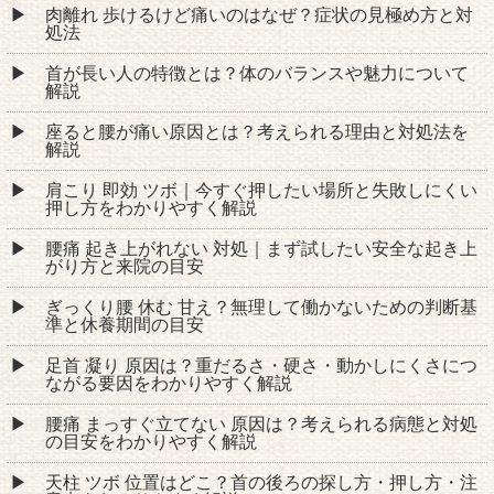
肉離れ 歩けるけど痛いのはなぜ？症状の見極め方と対
処法
首が長い人の特徴とは？体のバランスや魅力について
解説
座ると腰が痛い原因とは？考えられる理由と対処法を
解説
肩こり 即効 ツボ｜今すぐ押したい場所と失敗しにくい
押し方をわかりやすく解説
腰痛 起き上がれない 対処｜まず試したい安全な起き上
がり方と来院の目安
ぎっくり腰 休む 甘え？無理して働かないための判断基
準と休養期間の目安
足首 凝り 原因は？重だるさ・硬さ・動かしにくさにつ
ながる要因をわかりやすく解説
腰痛 まっすぐ立てない 原因は？考えられる病態と対処
の目安をわかりやすく解説
天柱 ツボ 位置はどこ？首の後ろの探し方・押し方・注