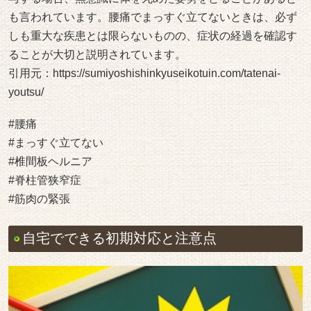
も言われています。腰痛でまっすぐ立てないときは、必ず
しも重大な疾患とは限らないものの、症状の経過を確認す
ることが大切と説明されています。
引用元：
https://sumiyoshishinkyuseikotuin.com/tatenai-
youtsu/
#腰痛
#まっすぐ立てない
#椎間板ヘルニア
#脊柱管狭窄症
#筋肉の緊張
自宅でできる初期対応と注意点