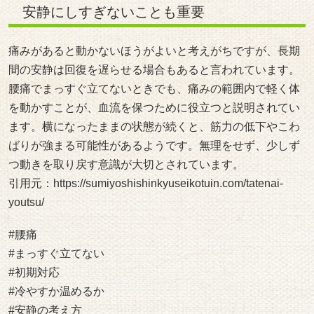
安静にしすぎないことも重要
痛みがあると動かないほうがよいと考えがちですが、長期
間の安静は回復を遅らせる場合もあると言われています。
腰痛でまっすぐ立てないときでも、痛みの範囲内で軽く体
を動かすことが、血流を保つために役立つと説明されてい
ます。横になったままの状態が続くと、筋力の低下やこわ
ばりが強まる可能性があるようです。無理をせず、少しず
つ動きを取り戻す意識が大切とされています。
引用元：
https://sumiyoshishinkyuseikotuin.com/tatenai-
youtsu/
#腰痛
#まっすぐ立てない
#初期対応
#冷やすか温めるか
#安静の考え方