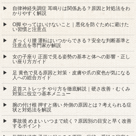
自律神経失調症 耳鳴りは関係ある？原因と対処法をわ
かりやすく解説
O脚 やってはいけないこと｜悪化を防ぐために避けた
い習慣と注意点
ぎっくり腰 運転はいつからできる？安全な判断基準と
注意点を専門家が解説
女の子座り 正面で見る姿勢の基本と体への影響・正し
い座り方ガイド
足 黄色で見る原因と対策・皮膚や爪の変色が気になる
人への総合ガイド
足首ストレッチ やり方を徹底解説｜硬さ改善・むくみ
対策に役立つ基本メニュー
腕の付け根 押すと痛い 外側の原因とは？考えられる症
状と対処法を解説
事故後 めまい いつまで続く？原因別の目安と早く改善
するポイント