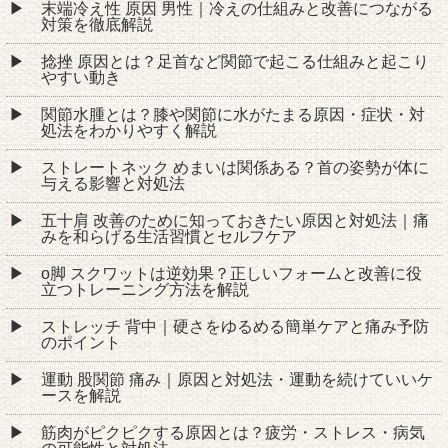
末端冷え性 原因 男性｜冷えの仕組みと改善につながる
対策を徹底解説
捻挫 原因とは？足首など関節で起こる仕組みと起こり
やすい動き
関節水腫とは？膝や関節に水がたまる原因・症状・対
処法をわかりやすく解説
ストレートネック めまいは関係ある？首の姿勢が体に
与える影響と対処法
五十肩 改善のために知っておきたい原因と対処法｜痛
みを和らげる生活習慣とセルフケア
o脚 スクワットは逆効果？正しいフォームと改善に役
立つトレーニング方法を解説
ストレッチ 背中｜硬さをゆるめる簡単ケアと痛み予防
のポイント
運動 股関節 痛み｜原因と対処法・運動を続けていいケ
ースを解説
筋肉がピクピクする原因とは？疲労・ストレス・病気