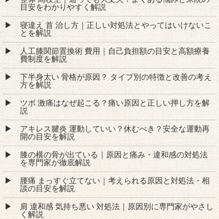
目安をわかりやすく解説
寝違え 首 治し方｜正しい対処法とやってはいけないこ
とを解説
人工膝関節置換術 費用｜自己負担額の目安と高額療養
費制度を解説
下半身太い 骨格が原因？ タイプ別の特徴と改善の考え
方を解説
ツボ 激痛はなぜ起こる？痛い原因と正しい押し方を解
説
アキレス腱炎 運動していい？休むべき？安全な運動再
開の目安を解説
膝の横の骨が出ている｜原因と痛み・違和感の対処法
を専門家が徹底解説
腰痛 まっすぐ立てない｜考えられる原因と対処法・相
談の目安を解説
肩 違和感 気持ち悪い 対処法｜原因別に専門家がやさし
く解説