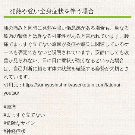
発熱や強い全身症状を伴う場合
腰の痛みと同時に発熱や強い倦怠感がある場合も、単なる
筋肉の緊張とは異なる可能性があると言われています。腰
痛でまっすぐ立てない原因が炎症や感染に関連しているケ
ースも否定できないと説明されています。安静にしても改
善が見られない、日に日に症状が強くなるといった場合
は、自己判断に頼らず体の状態を確認する姿勢が大切とさ
れています。
引用元：
https://sumiyoshishinkyuseikotuin.com/tatenai-
youtsu/
#腰痛
#まっすぐ立てない
#危険なサイン
#神経症状