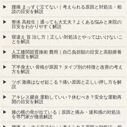
腰痛 まっすぐ立てない｜考えられる原因と対処法・相
談の目安を解説
整体 高校生｜通っても大丈夫？よくある悩みと来院の
目安をわかりやすく解説
寝違え 首 治し方｜正しい対処法とやってはいけないこ
とを解説
人工膝関節置換術 費用｜自己負担額の目安と高額療養
費制度を解説
下半身太い 骨格が原因？ タイプ別の特徴と改善の考え
方を解説
ツボ 激痛はなぜ起こる？痛い原因と正しい押し方を解
説
アキレス腱炎 運動していい？休むべき？安全な運動再
開の目安を解説
膝の横の骨が出ている｜原因と痛み・違和感の対処法
を専門家が徹底解説