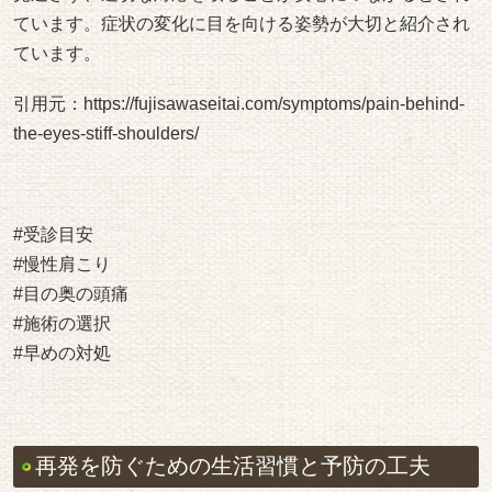
ています。症状の変化に目を向ける姿勢が大切と紹介され
ています。
引用元：
https://fujisawaseitai.com/symptoms/pain-behind-
the-eyes-stiff-shoulders/
#受診目安
#慢性肩こり
#目の奥の頭痛
#施術の選択
#早めの対処
再発を防ぐための生活習慣と予防の工夫