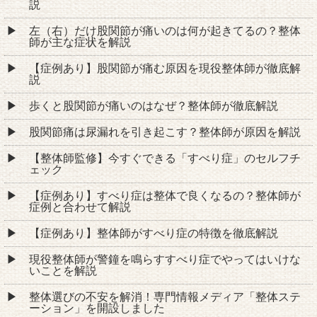
説
左（右）だけ股関節が痛いのは何が起きてるの？整体
師が主な症状を解説
【症例あり】股関節が痛む原因を現役整体師が徹底解
説
歩くと股関節が痛いのはなぜ？整体師が徹底解説
股関節痛は尿漏れを引き起こす？整体師が原因を解説
【整体師監修】今すぐできる「すべり症」のセルフチ
ェック
【症例あり】すべり症は整体で良くなるの？整体師が
症例と合わせて解説
【症例あり】整体師がすべり症の特徴を徹底解説
現役整体師が警鐘を鳴らすすべり症でやってはいけな
いことを解説
整体選びの不安を解消！専門情報メディア「整体ステ
ーション」を開設しました