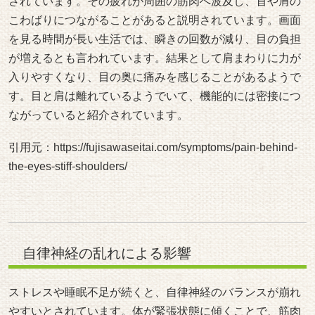
されています。その疲れが周囲の筋肉へ波及し、首や肩の
こわばりにつながることがあると説明されています。画面
を見る時間が長い生活では、瞬きの回数が減り、目の負担
が増えるとも言われています。結果として肩まわりに力が
入りやすくなり、目の奥に痛みを感じることがあるようで
す。目と肩は離れているようでいて、機能的には密接につ
ながっていると紹介されています。
引用元：
https://fujisawaseitai.com/symptoms/pain-behind-
the-eyes-stiff-shoulders/
自律神経の乱れによる影響
ストレスや睡眠不足が続くと、自律神経のバランスが崩れ
やすいとされています。体が緊張状態に傾くことで、筋肉