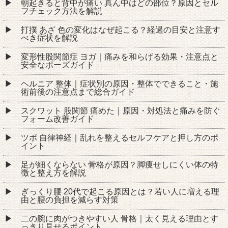
朝起きると背中が痛い 真ん中はどの部位？原因とセル
フチェック方法を解説
打撲 あざ 色の変化はなぜ起こる？経過の目安と注意す
べき症状を解説
変形性股関節症 ヨガ｜痛みを和らげる効果・注意点と
安全なポーズガイド
ヘルニア 整体｜症状別の原因・整体でできること・施
術前後の注意点まで総合ガイド
スクワット 股関節 痛めた｜原因・対処法と痛みを防ぐ
フォーム改善ガイド
ツボ 自律神経｜乱れを整えるセルフケアと押し方のポ
イント
足が細くならない 骨格が原因？脚痩せしにくい体の特
徴と整え方を解説
ぎっくり腰 20代で起こる原因とは？若い人に増える理
由と腰の負担を減らす対策
二の腕に肉がつきやすい人 骨格｜太く見える理由とす
っきり見せるポイント