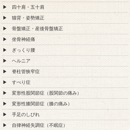
四十肩・五十肩
猫背・姿勢矯正
骨盤矯正・産後骨盤矯正
坐骨神経痛
ぎっくり腰
ヘルニア
脊柱管狭窄症
すべり症
変形性股関節症（股関節の痛み）
変形性膝関節症（膝の痛み）
手足のしびれ
自律神経失調症（不眠症）