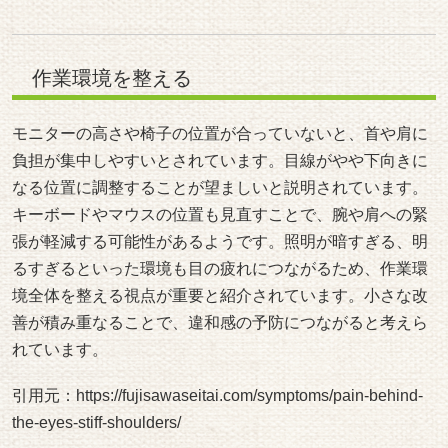
作業環境を整える
モニターの高さや椅子の位置が合っていないと、首や肩に
負担が集中しやすいとされています。目線がやや下向きに
なる位置に調整することが望ましいと説明されています。
キーボードやマウスの位置も見直すことで、腕や肩への緊
張が軽減する可能性があるようです。照明が暗すぎる、明
るすぎるといった環境も目の疲れにつながるため、作業環
境全体を整える視点が重要と紹介されています。小さな改
善が積み重なることで、違和感の予防につながると考えら
れています。
引用元：
https://fujisawaseitai.com/symptoms/pain-behind-
the-eyes-stiff-shoulders/