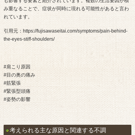
も影響する要素と紹介されています。複数の生活要因が積
み重なることで、症状が同時に現れる可能性があると言わ
れています。
引用元：
https://fujisawaseitai.com/symptoms/pain-behind-
the-eyes-stiff-shoulders/
#肩こり原因
#目の奥の痛み
#筋緊張
#緊張型頭痛
#姿勢の影響
考えられる主な原因と関連する不調