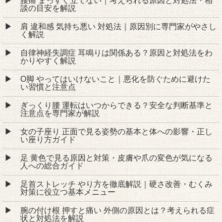
腰痛 まっすぐ立てない｜考えられる原因と対処法・相
談の目安を解説
肩 違和感 気持ち悪い 対処法｜原因別に専門家がやさし
く解説
自律神経失調症 耳鳴りは関係ある？原因と対処法をわ
かりやすく解説
O脚 やってはいけないこと｜悪化を防ぐために避けた
い習慣と注意点
ぎっくり腰 運転はいつからできる？安全な判断基準と
注意点を専門家が解説
女の子座り 正面で見る姿勢の基本と体への影響・正し
い座り方ガイド
足 黄色で見る原因と対策・皮膚や爪の変色が気になる
人への総合ガイド
足首ストレッチ やり方を徹底解説｜硬さ改善・むくみ
対策に役立つ基本メニュー
腕の付け根 押すと痛い 外側の原因とは？考えられる症
状と対処法を解説