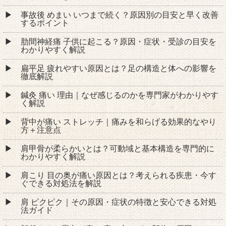
事故後 めまい いつまで続く？原因別の目安と早く改善
するポイント
肋間神経痛 子供に起こる？原因・症状・受診の目安を
わかりやすく解説
扁平足 疲れやすい原因とは？足の構造と体への影響を
徹底解説
鍼灸 痛い 理由｜なぜ感じるのかを専門家がわかりやす
く解説
背中が痛い ストレッチ｜痛みを和らげる効果的なやり
方＋注意点
肩甲骨が柔らかいとは？可動域と基本構造を専門的に
わかりやすく解説
肩こり 目の奥が痛い原因とは？考えられる疾患・今す
ぐできる対処法を解説
肩 ピクピク｜その原因・症状の特徴と安心できる対処
法ガイド