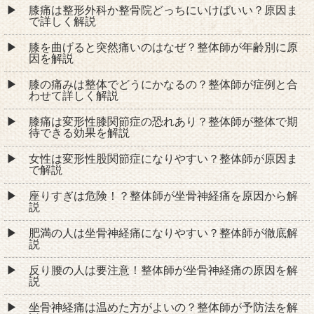
膝痛は整形外科か整骨院どっちにいけばいい？原因ま
で詳しく解説
膝を曲げると突然痛いのはなぜ？整体師が年齢別に原
因を解説
膝の痛みは整体でどうにかなるの？整体師が症例と合
わせて詳しく解説
膝痛は変形性膝関節症の恐れあり？整体師が整体で期
待できる効果を解説
女性は変形性股関節症になりやすい？整体師が原因ま
で解説
座りすぎは危険！？整体師が坐骨神経痛を原因から解
説
肥満の人は坐骨神経痛になりやすい？整体師が徹底解
説
反り腰の人は要注意！整体師が坐骨神経痛の原因を解
説
坐骨神経痛は温めた方がよいの？整体師が予防法を解