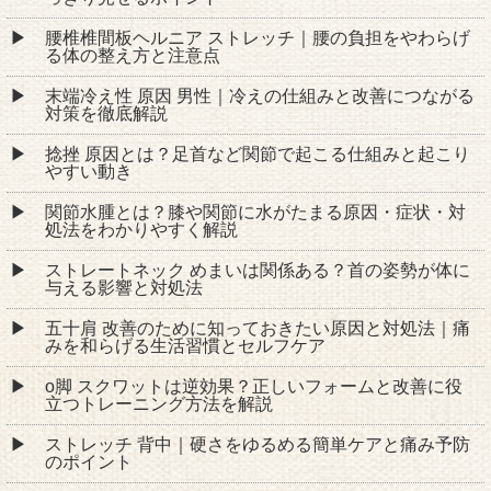
腰椎椎間板ヘルニア ストレッチ｜腰の負担をやわらげ
る体の整え方と注意点
末端冷え性 原因 男性｜冷えの仕組みと改善につながる
対策を徹底解説
捻挫 原因とは？足首など関節で起こる仕組みと起こり
やすい動き
関節水腫とは？膝や関節に水がたまる原因・症状・対
処法をわかりやすく解説
ストレートネック めまいは関係ある？首の姿勢が体に
与える影響と対処法
五十肩 改善のために知っておきたい原因と対処法｜痛
みを和らげる生活習慣とセルフケア
o脚 スクワットは逆効果？正しいフォームと改善に役
立つトレーニング方法を解説
ストレッチ 背中｜硬さをゆるめる簡単ケアと痛み予防
のポイント