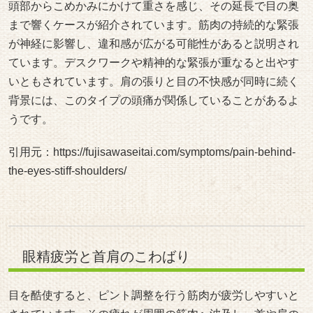
頭部からこめかみにかけて重さを感じ、その延長で目の奥
まで響くケースが紹介されています。筋肉の持続的な緊張
が神経に影響し、違和感が広がる可能性があると説明され
ています。デスクワークや精神的な緊張が重なると出やす
いともされています。肩の張りと目の不快感が同時に続く
背景には、このタイプの頭痛が関係していることがあるよ
うです。
引用元：
https://fujisawaseitai.com/symptoms/pain-behind-
the-eyes-stiff-shoulders/
眼精疲労と首肩のこわばり
目を酷使すると、ピント調整を行う筋肉が疲労しやすいと