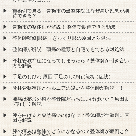
施術例で見る！青梅市の当整体院はなぜ高い効果が期
待できる？
青梅市の整体師が解説！ 整体で期待できる効果
整体師監修|腰痛・ぎっくり腰の原因と対処法
整体師が解説！頭痛の種類と自宅でもできる対処法
脊柱管狭窄症になってしまったら？整体師が付き合い
方を解説
手足のしびれ 原因 手足のしびれ 病気（症状）
脊柱管狭窄症とヘルニアの違いを整体師が解説！！
膝痛は整形外科か整骨院どっちにいけばいい？原因ま
で詳しく解説
膝を曲げると突然痛いのはなぜ？整体師が年齢別に原
因を解説
膝の痛みは整体でどうにかなるの？整体師が症例と合