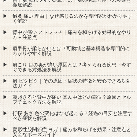
徹底解説
鍼灸 痛い 理由｜なぜ感じるのかを専門家がわかりやす
く解説
背中が痛い ストレッチ｜痛みを和らげる効果的なやり
方＋注意点
肩甲骨が柔らかいとは？可動域と基本構造を専門的に
わかりやすく解説
肩こり 目の奥が痛い原因とは？考えられる疾患・今す
ぐできる対処法を解説
肩 ピクピク｜その原因・症状の特徴と安心できる対処
法ガイド
朝起きると背中が痛い 真ん中はどの部位？原因とセル
フチェック方法を解説
打撲 あざ 色の変化はなぜ起こる？経過の目安と注意す
べき症状を解説
変形性股関節症 ヨガ｜痛みを和らげる効果・注意点と
安全なポーズガイド