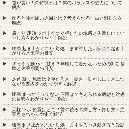
首が長い人の特徴とは？体のバランスや魅力について
解説
座ると腰が痛い原因とは？考えられる理由と対処法を
解説
肩こり 即効 ツボ｜今すぐ押したい場所と失敗しにくい
押し方をわかりやすく解説
腰痛 起き上がれない 対処｜まず試したい安全な起き上
がり方と来院の目安
ぎっくり腰 休む 甘え？無理して働かないための判断基
準と休養期間の目安
足首 凝り 原因は？重だるさ・硬さ・動かしにくさにつ
ながる要因をわかりやすく解説
腰痛 まっすぐ立てない 原因は？考えられる病態と対処
の目安をわかりやすく解説
天柱 ツボ 位置はどこ？首の後ろの探し方・押し方・注
意点をわかりやすく解説
腰痛 起き上がれない 対処｜まずやるべき動き方と受診