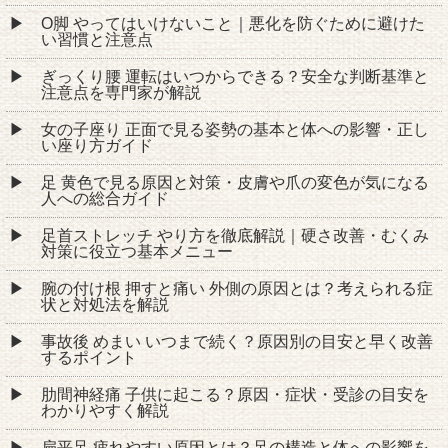
O脚 やってはいけないこと｜悪化を防ぐために避けた
い習慣と注意点
ぎっくり腰 運転はいつからできる？安全な判断基準と
注意点を専門家が解説
女の子座り 正面で見る姿勢の基本と体への影響・正し
い座り方ガイド
足 黄色で見る原因と対策・皮膚や爪の変色が気になる
人への総合ガイド
足首ストレッチ やり方を徹底解説｜硬さ改善・むくみ
対策に役立つ基本メニュー
腕の付け根 押すと痛い 外側の原因とは？考えられる症
状と対処法を解説
事故後 めまい いつまで続く？原因別の目安と早く改善
するポイント
肋間神経痛 子供に起こる？原因・症状・受診の目安を
わかりやすく解説
扁平足 疲れやすい原因とは？足の構造と体への影響を