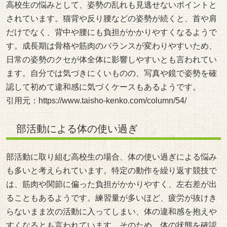
高校生の悩みとして、姿勢の乱れも見逃せないポイントと
されています。猫背や反り腰などの姿勢が続くと、首や肩
だけでなく、背中や腰にも負担がかかりやすくなるようで
す。成長期は骨格や筋肉のバランスが変わりやすいため、
日常の姿勢のクセが体全体に影響しやすいとも言われてい
ます。自分では気づきにくいものの、写真や鏡で姿勢を確
認して初めて違和感に気づくケースもあるようです。
引用元：
https://www.taisho-kenko.com/column/54/
部活動による体の使い過ぎ
部活動に取り組む高校生の場合、体の使い過ぎによる悩み
も多いと考えられています。特定の動作を繰り返す競技で
は、筋肉や関節に偏った負担がかかりやすく、左右差が出
ることもあるようです。練習量が多いほど、疲労が抜けき
らないまま次の活動に入ってしまい、体の違和感を抱えや
すくなるとも言われています。そのため、体の状態を確認