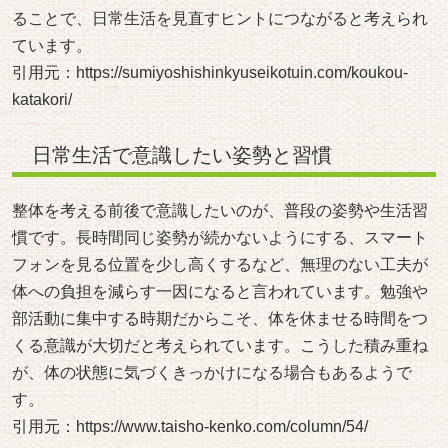
ることで、日常生活を見直すヒントにつながると考えられ
ています。
引用元：
https://sumiyoshishinkyuseikotuin.com/koukou-
katakori/
日常生活で意識したい姿勢と習慣
整体を考える前後で意識したいのが、普段の姿勢や生活習
慣です。長時間同じ姿勢が続かないようにする、スマート
フォンを見る位置を少し高くするなど、無理のない工夫が
体への負担を減らす一因になると言われています。勉強や
部活動に集中する時期だからこそ、体を休ませる時間をつ
くる意識が大切だと考えられています。こうした積み重ね
が、体の状態に気づくきっかけになる場合もあるようで
す。
引用元：
https://www.taisho-kenko.com/column/54/