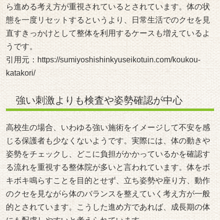
ら進める考え方が重視されているとされています。体の状
態を一度リセットするというより、日常生活でのクセを見
直すきっかけとして整体を利用するケースも増えているよ
うです。
引用元：
https://sumiyoshishinkyuseikotuin.com/koukou-
katakori/
強い刺激よりも検査や姿勢確認が中心
高校生の場合、いわゆる強い施術をイメージして不安を感
じる保護者も少なくないようです。実際には、体の動きや
姿勢をチェックし、どこに負担がかかっているかを確認す
る流れを重視する整体院が多いと言われています。体をボ
キボキ鳴らすことを目的とせず、立ち姿勢や座り方、動作
のクセを見ながら体のバランスを整えていく考え方が一般
的とされています。こうした進め方であれば、成長期の体