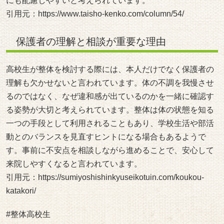
にも配慮しやすいと考えられています。
引用元：
https://www.taisho-kenko.com/column/54/
保護者の理解と相談が重要な理由
高校生が整体を検討する際には、本人だけでなく保護者の
理解も欠かせないと言われています。体の不調を我慢させ
るのではなく、なぜ違和感が出ているのかを一緒に確認す
る姿勢が大切と考えられています。整体は体の状態を知る
一つの手段として利用されることもあり、学校生活や部活
動とのバランスを見直すヒントになる場合もあるようで
す。事前に不安点を相談しながら進めることで、安心して
来院しやすくなると言われています。
引用元：
https://sumiyoshishinkyuseikotuin.com/koukou-
katakori/
#整体高校生