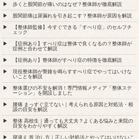
歩くと股関節が痛いのはなぜ？整体師が徹底解説
股関節痛は尿漏れを引き起こす？整体師が原因を解説
【整体師監修】今すぐできる「すべり症」のセルフチ
ェック
【症例あり】すべり症は整体で良くなるの？整体師が
症例と合わせて解説
【症例あり】整体師がすべり症の特徴を徹底解説
現役整体師が警鐘を鳴らすすべり症でやってはいけな
いことを解説
整体選びの不安を解消！専門情報メディア「整体ステ
ーション」を開設しました
腰痛 まっすぐ立てない｜考えられる原因と対処法・相
談の目安を解説
整体 高校生｜通っても大丈夫？よくある悩みと来院の
目安をわかりやすく解説
寝違え 首 治し方｜正しい対処法とやってはいけないこ