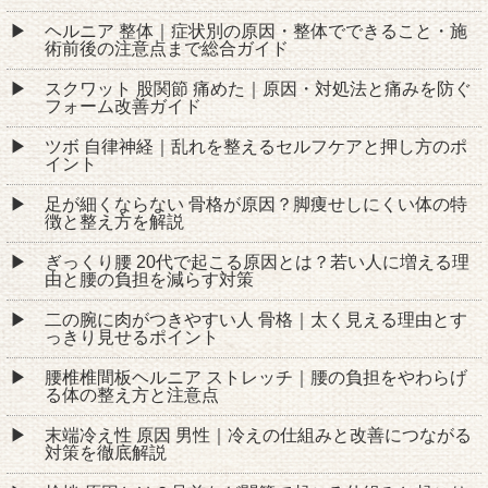
ヘルニア 整体｜症状別の原因・整体でできること・施
術前後の注意点まで総合ガイド
スクワット 股関節 痛めた｜原因・対処法と痛みを防ぐ
フォーム改善ガイド
ツボ 自律神経｜乱れを整えるセルフケアと押し方のポ
イント
足が細くならない 骨格が原因？脚痩せしにくい体の特
徴と整え方を解説
ぎっくり腰 20代で起こる原因とは？若い人に増える理
由と腰の負担を減らす対策
二の腕に肉がつきやすい人 骨格｜太く見える理由とす
っきり見せるポイント
腰椎椎間板ヘルニア ストレッチ｜腰の負担をやわらげ
る体の整え方と注意点
末端冷え性 原因 男性｜冷えの仕組みと改善につながる
対策を徹底解説