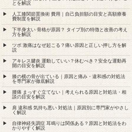
とを解説
人工膝関節置換術 費用｜自己負担額の目安と高額療養
費制度を解説
下半身太い 骨格が原因？ タイプ別の特徴と改善の考え
方を解説
ツボ 激痛はなぜ起こる？痛い原因と正しい押し方を解
説
アキレス腱炎 運動していい？休むべき？安全な運動再
開の目安を解説
膝の横の骨が出ている｜原因と痛み・違和感の対処法
を専門家が徹底解説
腰痛 まっすぐ立てない｜考えられる原因と対処法・相
談の目安を解説
肩 違和感 気持ち悪い 対処法｜原因別に専門家がやさし
く解説
自律神経失調症 耳鳴りは関係ある？原因と対処法をわ
かりやすく解説