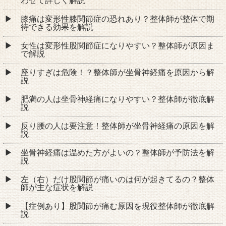
わせて詳しく解説
膝痛は変形性膝関節症の恐れあり？整体師が整体で期
待できる効果を解説
女性は変形性股関節症になりやすい？整体師が原因ま
で解説
座りすぎは危険！？整体師が坐骨神経痛を原因から解
説
肥満の人は坐骨神経痛になりやすい？整体師が徹底解
説
反り腰の人は要注意！整体師が坐骨神経痛の原因を解
説
坐骨神経痛は温めた方がよいの？整体師が予防法を解
説
左（右）だけ股関節が痛いのは何が起きてるの？整体
師が主な症状を解説
【症例あり】股関節が痛む原因を現役整体師が徹底解
説