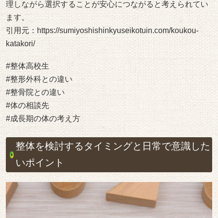
理しながら選択することが安心につながると考えられてい
ます。
引用元：
https://sumiyoshishinkyuseikotuin.com/koukou-
katakori/
#整体高校生
#整形外科との違い
#整骨院との違い
#体の相談先
#成長期の体の考え方
整体を検討するタイミングと日常で意識した
いポイント