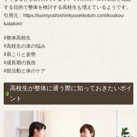
する目的で整体を検討する高校生も増えているようです。
引用元：
https://sumiyoshishinkyuseikotuin.com/koukou-
katakori/
#整体高校生
#高校生の体の悩み
#肩こりと姿勢
#成長期の負担
#部活動と体のケア
高校生が整体に通う際に知っておきたいポイ
ント