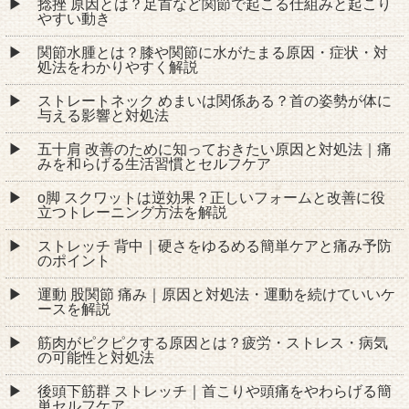
捻挫 原因とは？足首など関節で起こる仕組みと起こり
やすい動き
関節水腫とは？膝や関節に水がたまる原因・症状・対
処法をわかりやすく解説
ストレートネック めまいは関係ある？首の姿勢が体に
与える影響と対処法
五十肩 改善のために知っておきたい原因と対処法｜痛
みを和らげる生活習慣とセルフケア
o脚 スクワットは逆効果？正しいフォームと改善に役
立つトレーニング方法を解説
ストレッチ 背中｜硬さをゆるめる簡単ケアと痛み予防
のポイント
運動 股関節 痛み｜原因と対処法・運動を続けていいケ
ースを解説
筋肉がピクピクする原因とは？疲労・ストレス・病気
の可能性と対処法
後頭下筋群 ストレッチ｜首こりや頭痛をやわらげる簡
単セルフケア