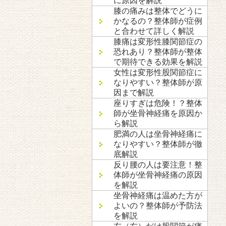
に原因を解説
膝の痛みは整体でどうに
かなるの？整体師が症例
と合わせて詳しく解説
膝痛は変形性膝関節症の
恐れあり？整体師が整体
で期待できる効果を解説
女性は変形性股関節症に
なりやすい？整体師が原
因まで解説
座りすぎは危険！？整体
師が坐骨神経痛を原因か
ら解説
肥満の人は坐骨神経痛に
なりやすい？整体師が徹
底解説
反り腰の人は要注意！整
体師が坐骨神経痛の原因
を解説
坐骨神経痛は温めた方が
よいの？整体師が予防法
を解説