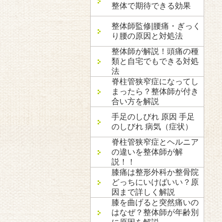
整体で期待できる効果
整体師監修|腰痛・ぎっく
り腰の原因と対処法
整体師が解説！頭痛の種
類と自宅でもできる対処
法
脊柱管狭窄症になってし
まったら？整体師が付き
合い方を解説
手足のしびれ 原因 手足
のしびれ 病気（症状）
脊柱管狭窄症とヘルニア
の違いを整体師が解
説！！
膝痛は整形外科か整骨院
どっちにいけばいい？原
因まで詳しく解説
膝を曲げると突然痛いの
はなぜ？整体師が年齢別