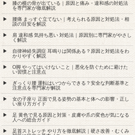
膝の横の骨が出ている｜原因と痛み・違和感の対処法
を専門家が徹底解説
腰痛 まっすぐ立てない｜考えられる原因と対処法・相
談の目安を解説
肩 違和感 気持ち悪い 対処法｜原因別に専門家がやさし
く解説
自律神経失調症 耳鳴りは関係ある？原因と対処法をわ
かりやすく解説
O脚 やってはいけないこと｜悪化を防ぐために避けた
い習慣と注意点
ぎっくり腰 運転はいつからできる？安全な判断基準と
注意点を専門家が解説
女の子座り 正面で見る姿勢の基本と体への影響・正し
い座り方ガイド
足 黄色で見る原因と対策・皮膚や爪の変色が気になる
人への総合ガイド
足首ストレッチ やり方を徹底解説｜硬さ改善・むくみ