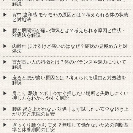
解説
背中 違和感 モヤモヤの原因とは？考えられる体の状態
と対処法
腰と股関節が痛い病気とは？考えられる原因と症状・
対処法を解説
肉離れ 歩けるけど痛いのはなぜ？症状の見極め方と対
処法
首が長い人の特徴とは？体のバランスや魅力について
解説
座ると腰が痛い原因とは？考えられる理由と対処法を
解説
肩こり 即効 ツボ｜今すぐ押したい場所と失敗しにくい
押し方をわかりやすく解説
腰痛 起き上がれない 対処｜まず試したい安全な起き上
がり方と来院の目安
ぎっくり腰 休む 甘え？無理して働かないための判断基
準と休養期間の目安