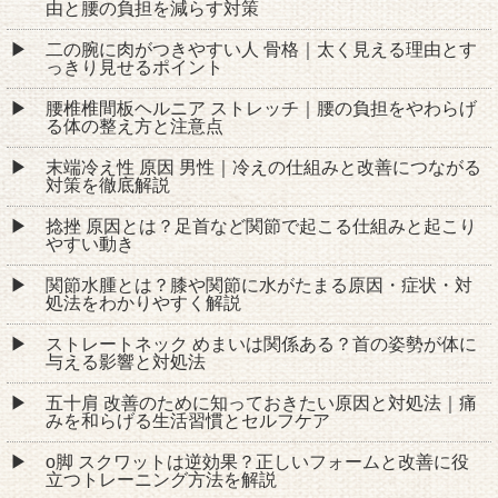
由と腰の負担を減らす対策
二の腕に肉がつきやすい人 骨格｜太く見える理由とす
っきり見せるポイント
腰椎椎間板ヘルニア ストレッチ｜腰の負担をやわらげ
る体の整え方と注意点
末端冷え性 原因 男性｜冷えの仕組みと改善につながる
対策を徹底解説
捻挫 原因とは？足首など関節で起こる仕組みと起こり
やすい動き
関節水腫とは？膝や関節に水がたまる原因・症状・対
処法をわかりやすく解説
ストレートネック めまいは関係ある？首の姿勢が体に
与える影響と対処法
五十肩 改善のために知っておきたい原因と対処法｜痛
みを和らげる生活習慣とセルフケア
o脚 スクワットは逆効果？正しいフォームと改善に役
立つトレーニング方法を解説