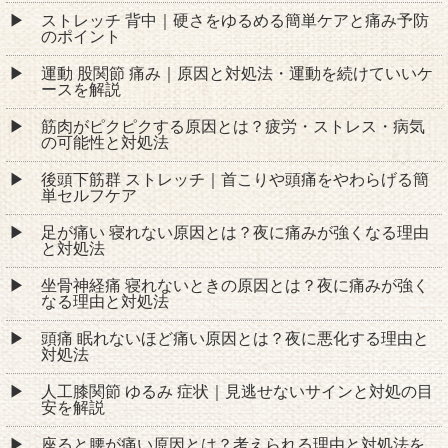
ストレッチ 背中｜硬さをゆるめる簡単ケアと痛み予防
のポイント
運動 股関節 痛み｜原因と対処法・運動を続けていいケ
ースを解説
筋肉がピクピクする原因とは？疲労・ストレス・病気
の可能性と対処法
後頭下筋群 ストレッチ｜首こりや頭痛をやわらげる簡
単セルフケア
足が痛い 寝れない原因とは？夜に痛みが強くなる理由
と対処法
坐骨神経痛 寝れないときの原因とは？夜に痛みが強く
なる理由と対処法
頭痛 眠れないほど痛い原因とは？夜に悪化する理由と
対処法
人工膝関節 ゆるみ 症状｜見逃せないサインと対処の目
安を解説
座ると腰が痛い原因とは？考えられる理由と対処法を