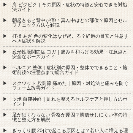
肩 ピクピク｜その原因・症状の特徴と安心できる対処
法ガイド
朝起きると背中が痛い 真ん中はどの部位？原因とセル
フチェック方法を解説
打撲 あざ 色の変化はなぜ起こる？経過の目安と注意す
べき症状を解説
変形性股関節症 ヨガ｜痛みを和らげる効果・注意点と
安全なポーズガイド
ヘルニア 整体｜症状別の原因・整体でできること・施
術前後の注意点まで総合ガイド
スクワット 股関節 痛めた｜原因・対処法と痛みを防ぐ
フォーム改善ガイド
ツボ 自律神経｜乱れを整えるセルフケアと押し方のポ
イント
足が細くならない 骨格が原因？脚痩せしにくい体の特
徴と整え方を解説
ぎっくり腰 20代で起こる原因とは？若い人に増える理