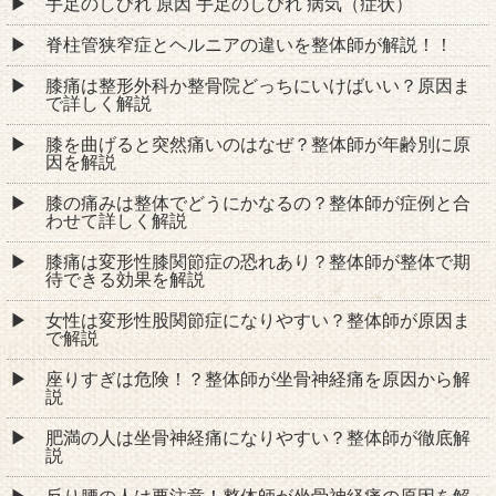
手足のしびれ 原因 手足のしびれ 病気（症状）
脊柱管狭窄症とヘルニアの違いを整体師が解説！！
膝痛は整形外科か整骨院どっちにいけばいい？原因ま
で詳しく解説
膝を曲げると突然痛いのはなぜ？整体師が年齢別に原
因を解説
膝の痛みは整体でどうにかなるの？整体師が症例と合
わせて詳しく解説
膝痛は変形性膝関節症の恐れあり？整体師が整体で期
待できる効果を解説
女性は変形性股関節症になりやすい？整体師が原因ま
で解説
座りすぎは危険！？整体師が坐骨神経痛を原因から解
説
肥満の人は坐骨神経痛になりやすい？整体師が徹底解
説