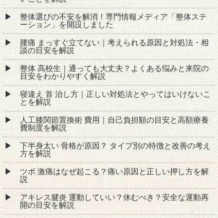
整体選びの不安を解消！専門情報メディア「整体ステ
ーション」を開設しました
腰痛 まっすぐ立てない｜考えられる原因と対処法・相
談の目安を解説
整体 高校生｜通っても大丈夫？よくある悩みと来院の
目安をわかりやすく解説
寝違え 首 治し方｜正しい対処法とやってはいけないこ
とを解説
人工膝関節置換術 費用｜自己負担額の目安と高額療養
費制度を解説
下半身太い 骨格が原因？ タイプ別の特徴と改善の考え
方を解説
ツボ 激痛はなぜ起こる？痛い原因と正しい押し方を解
説
アキレス腱炎 運動していい？休むべき？安全な運動再
開の目安を解説