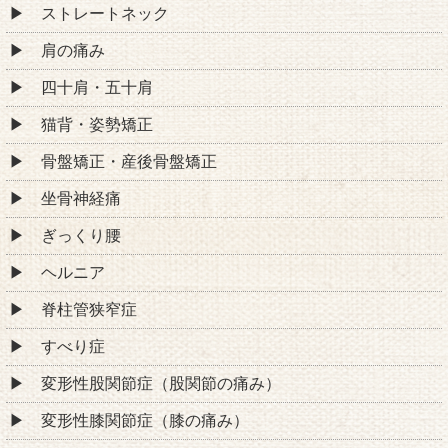
ストレートネック
肩の痛み
四十肩・五十肩
猫背・姿勢矯正
骨盤矯正・産後骨盤矯正
坐骨神経痛
ぎっくり腰
ヘルニア
脊柱管狭窄症
すべり症
変形性股関節症（股関節の痛み）
変形性膝関節症（膝の痛み）