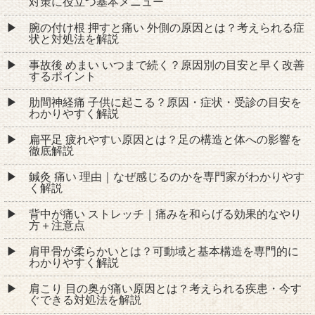
対策に役立つ基本メニュー
腕の付け根 押すと痛い 外側の原因とは？考えられる症
状と対処法を解説
事故後 めまい いつまで続く？原因別の目安と早く改善
するポイント
肋間神経痛 子供に起こる？原因・症状・受診の目安を
わかりやすく解説
扁平足 疲れやすい原因とは？足の構造と体への影響を
徹底解説
鍼灸 痛い 理由｜なぜ感じるのかを専門家がわかりやす
く解説
背中が痛い ストレッチ｜痛みを和らげる効果的なやり
方＋注意点
肩甲骨が柔らかいとは？可動域と基本構造を専門的に
わかりやすく解説
肩こり 目の奥が痛い原因とは？考えられる疾患・今す
ぐできる対処法を解説