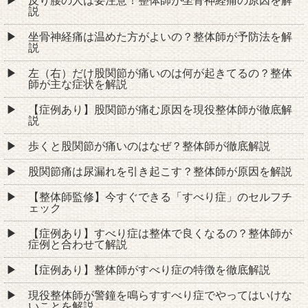
反り腰の人は要注意！整体師が坐骨神経痛の原因を解
説
坐骨神経痛は温めた方がよいの？整体師が予防法を解
説
左（右）だけ股関節が痛いのは何が起きてるの？整体
師が主な症状を解説
【症例あり】股関節が痛む原因を現役整体師が徹底解
説
歩くと股関節が痛いのはなぜ？整体師が徹底解説
股関節痛は尿漏れを引き起こす？整体師が原因を解説
【整体師監修】今すぐできる「すべり症」のセルフチ
ェック
【症例あり】すべり症は整体で良くなるの？整体師が
症例と合わせて解説
【症例あり】整体師がすべり症の特徴を徹底解説
現役整体師が警鐘を鳴らすすべり症でやってはいけな
いことを解説