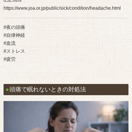
052.html
https://www.joa.or.jp/public/sick/condition/headache.html
#夜の頭痛
#自律神経
#血流
#ストレス
#疲労
頭痛で眠れないときの対処法