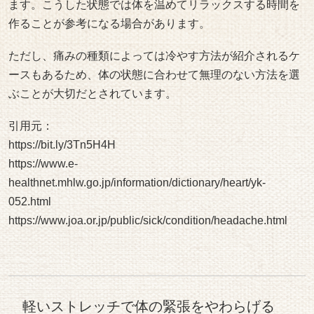
ます。こうした状態では体を温めてリラックスする時間を
作ることが参考になる場合があります。
ただし、痛みの種類によっては冷やす方法が紹介されるケ
ースもあるため、体の状態に合わせて無理のない方法を選
ぶことが大切だとされています。
引用元：
https://bit.ly/3Tn5H4H
https://www.e-
healthnet.mhlw.go.jp/information/dictionary/heart/yk-
052.html
https://www.joa.or.jp/public/sick/condition/headache.html
軽いストレッチで体の緊張をやわらげる