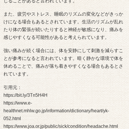
じることがあると言われています。
また、疲労やストレス、睡眠のリズムの変化などがきっか
けになる場合もあるとされています。生活のリズムが乱れ
たり体の緊張が続いたりすると神経が敏感になり、痛みを
感じやすくなる可能性があると考えられています。
強い痛みが続く場合には、体を安静にして刺激を減らすこ
とが参考になると言われています。暗く静かな環境で体を
休めることで、痛みが落ち着きやすくなる場合もあるとさ
れています。
引用元：
https://bit.ly/3Tn5H4H
https://www.e-
healthnet.mhlw.go.jp/information/dictionary/heart/yk-
052.html
https://www.joa.or.jp/public/sick/condition/headache.html