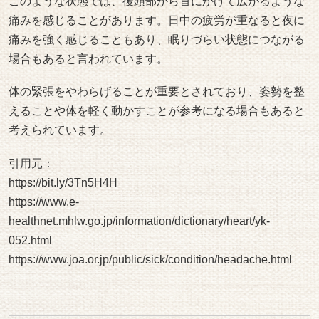
このような状態では、後頭部から首にかけて広がるような
痛みを感じることがあります。日中の疲労が重なると夜に
痛みを強く感じることもあり、眠りづらい状態につながる
場合もあると言われています。
体の緊張をやわらげることが重要とされており、姿勢を整
えることや体を軽く動かすことが参考になる場合もあると
考えられています。
引用元：
https://bit.ly/3Tn5H4H
https://www.e-
healthnet.mhlw.go.jp/information/dictionary/heart/yk-
052.html
https://www.joa.or.jp/public/sick/condition/headache.html