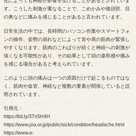
化によっても神経が影響を受けることがあるとされていま
す。こうした刺激が重なることで、こめかみや後頭部、目
の奥などに痛みを感じることがあると言われています。
日常生活の中では、長時間のパソコン作業やスマートフォ
ンの操作、姿勢の崩れなどによって首や肩の筋肉が緊張し
やすくなります。筋肉のこわばりが続くと神経への刺激が
強くなる可能性があり、その結果として頭の違和感や痛み
を感じる場合があると考えられています。
このように頭の痛みは一つの原因だけで起こるものではな
く、筋肉や血管、神経など複数の要素が関係していると説
明されています。
引用元：
https://bit.ly/3Tn5H4H
https://www.joa.or.jp/public/sick/condition/headache.html
https://www.e-