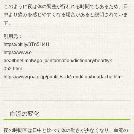
このように夜は体の調整が行われる時間でもあるため、日
中より痛みを感じやすくなる場合があると説明されていま
す。
引用元：
https://bit.ly/3Tn5H4H
https://www.e-
healthnet.mhlw.go.jp/information/dictionary/heart/yk-
052.html
https://www.joa.or.jp/public/sick/condition/headache.html
血流の変化
夜の時間帯は日中と比べて体の動きが少なくなり、血流の