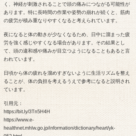
く、神経が刺激されることで頭の痛みにつながる可能性が
あります。特に長時間の作業や姿勢の崩れが続くと、筋肉
の疲労が積み重なりやすくなると考えられています。
夜になると体の動きが少なくなるため、日中に溜まった疲
労を強く感じやすくなる場合があります。その結果とし
て、頭の違和感や痛みが目立つようになることもあると言
われています。
日頃から体の疲れを溜めすぎないように生活リズムを整え
ることが、体の負担を考えるうえで参考になると説明され
ています。
引用元：
https://bit.ly/3Tn5H4H
https://www.e-
healthnet.mhlw.go.jp/information/dictionary/heart/yk-