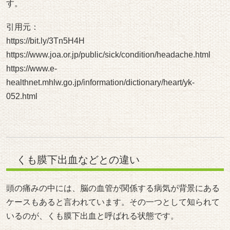
す。
引用元：
https://bit.ly/3Tn5H4H
https://www.joa.or.jp/public/sick/condition/headache.html
https://www.e-
healthnet.mhlw.go.jp/information/dictionary/heart/yk-
052.html
くも膜下出血などとの違い
頭の痛みの中には、脳の血管が関係する病気が背景にある
ケースもあると言われています。その一つとして知られて
いるのが、くも膜下出血と呼ばれる状態です。