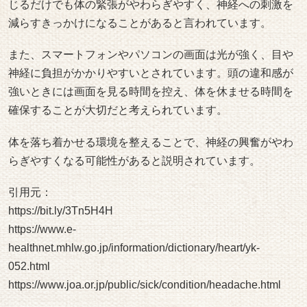
じるだけでも体の緊張がやわらぎやすく、神経への刺激を
減らすきっかけになることがあると言われています。
また、スマートフォンやパソコンの画面は光が強く、目や
神経に負担がかかりやすいとされています。頭の違和感が
強いときには画面を見る時間を控え、体を休ませる時間を
確保することが大切だと考えられています。
体を落ち着かせる環境を整えることで、神経の興奮がやわ
らぎやすくなる可能性があると説明されています。
引用元：
https://bit.ly/3Tn5H4H
https://www.e-
healthnet.mhlw.go.jp/information/dictionary/heart/yk-
052.html
https://www.joa.or.jp/public/sick/condition/headache.html