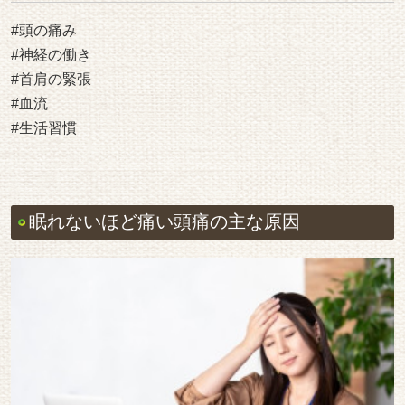
#頭の痛み
#神経の働き
#首肩の緊張
#血流
#生活習慣
眠れないほど痛い頭痛の主な原因