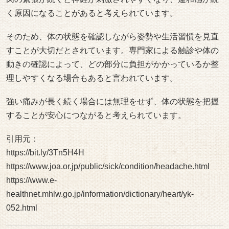
く原因になることがあると考えられています。
そのため、体の状態を確認しながら姿勢や生活習慣を見直
すことが大切だとされています。専門家による触診や体の
動きの確認によって、どの部分に負担がかかっているか整
理しやすくなる場合もあると言われています。
強い痛みが長く続く場合には無理をせず、体の状態を把握
することが安心につながると考えられています。
引用元：
https://bit.ly/3Tn5H4H
https://www.joa.or.jp/public/sick/condition/headache.html
https://www.e-
healthnet.mhlw.go.jp/information/dictionary/heart/yk-
052.html