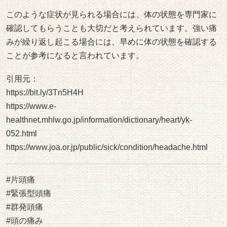
このような症状が見られる場合には、体の状態を専門家に
確認してもらうことも大切だと考えられています。強い痛
みが繰り返し起こる場合には、早めに体の状態を確認する
ことが参考になると言われています。
引用元：
https://bit.ly/3Tn5H4H
https://www.e-
healthnet.mhlw.go.jp/information/dictionary/heart/yk-
052.html
https://www.joa.or.jp/public/sick/condition/headache.html
#片頭痛
#緊張型頭痛
#群発頭痛
#頭の痛み