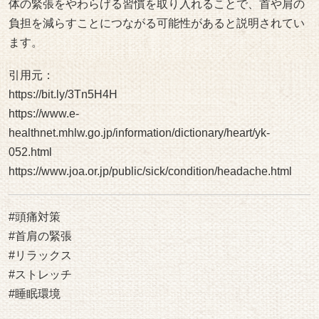
体の緊張をやわらげる習慣を取り入れることで、首や肩の
負担を減らすことにつながる可能性があると説明されてい
ます。
引用元：
https://bit.ly/3Tn5H4H
https://www.e-
healthnet.mhlw.go.jp/information/dictionary/heart/yk-
052.html
https://www.joa.or.jp/public/sick/condition/headache.html
#頭痛対策
#首肩の緊張
#リラックス
#ストレッチ
#睡眠環境