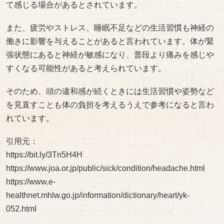
て感じる場合があるとされています。
また、疲労やストレス、睡眠不足などの生活習慣も神経の
働きに影響を与えることがあると言われています。体が緊
張状態にあると神経が敏感になり、普段より痛みを感じや
すくなる可能性があると考えられています。
そのため、頭の違和感が続くときには生活習慣や姿勢など
を見直すことも体の負担を考えるうえで参考になると言わ
れています。
引用元：
https://bit.ly/3Tn5H4H
https://www.joa.or.jp/public/sick/condition/headache.html
https://www.e-
healthnet.mhlw.go.jp/information/dictionary/heart/yk-
052.html