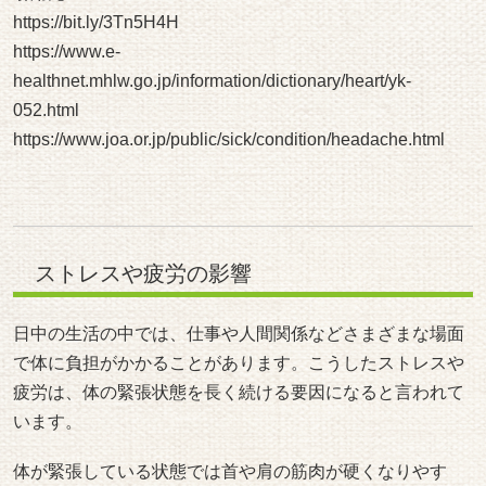
https://bit.ly/3Tn5H4H
https://www.e-
healthnet.mhlw.go.jp/information/dictionary/heart/yk-
052.html
https://www.joa.or.jp/public/sick/condition/headache.html
ストレスや疲労の影響
日中の生活の中では、仕事や人間関係などさまざまな場面
で体に負担がかかることがあります。こうしたストレスや
疲労は、体の緊張状態を長く続ける要因になると言われて
います。
体が緊張している状態では首や肩の筋肉が硬くなりやす